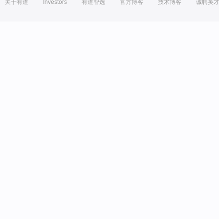
关于有道
Investors
有道智选
官方博客
技术博客
诚聘英