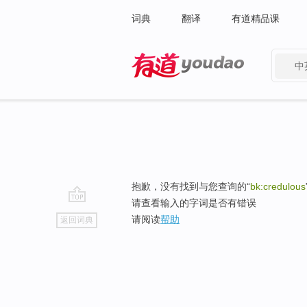
词典
翻译
有道精品课
中
有道 - 网易旗下搜索
抱歉，没有找到与您查询的“
bk:credulous
请查看输入的字词是否有错误
go
请阅读
帮助
返回词典
top