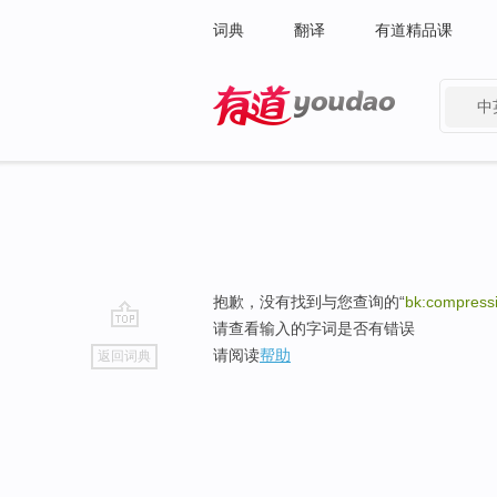
词典
翻译
有道精品课
中
有道 - 网易旗下搜索
抱歉，没有找到与您查询的“
bk:compress
请查看输入的字词是否有错误
go
请阅读
帮助
返回词典
top