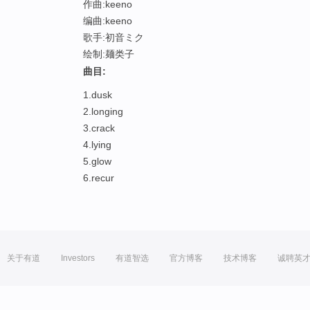
作曲:keeno
编曲:keeno
歌手:初音ミク
绘制:麺类子
曲目:
1.dusk
2.longing
3.crack
4.lying
5.glow
6.recur
关于有道
Investors
有道智选
官方博客
技术博客
诚聘英