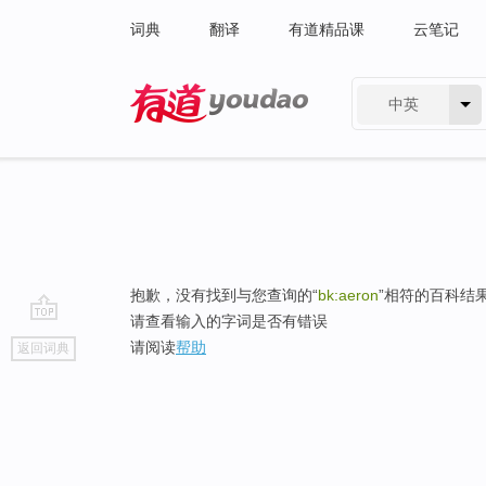
词典
翻译
有道精品课
云笔记
中英
有道 - 网易旗下搜索
抱歉，没有找到与您查询的“
bk:aeron
”相符的百科结
请查看输入的字词是否有错误
go
请阅读
帮助
返回词典
top