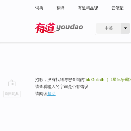
词典
翻译
有道精品课
云笔记
中英
有道 - 网易旗下搜索
抱歉，没有找到与您查询的“
bk:Goliath（《星际
请查看输入的字词是否有错误
go
请阅读
帮助
返回词典
top