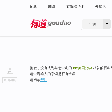
词典
翻译
有道精品课
云笔记
中英
有道 - 网易旗下搜索
抱歉，没有找到与您查询的“
bk:英国公学
”相符的百科
请查看输入的字词是否有错误
go
请阅读
帮助
返回词典
top