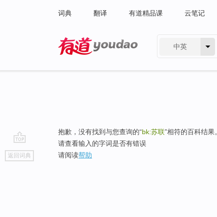
词典
翻译
有道精品课
云笔记
中英
有道 - 网易旗下搜索
抱歉，没有找到与您查询的“
bk:苏联
”相符的百科结果
请查看输入的字词是否有错误
go
请阅读
帮助
返回词典
top