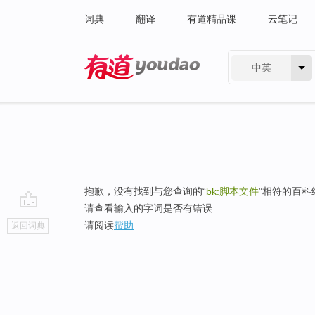
词典
翻译
有道精品课
云笔记
中英
有道 - 网易旗下搜索
抱歉，没有找到与您查询的“
bk:脚本文件
”相符的百科
请查看输入的字词是否有错误
go
请阅读
帮助
返回词典
top