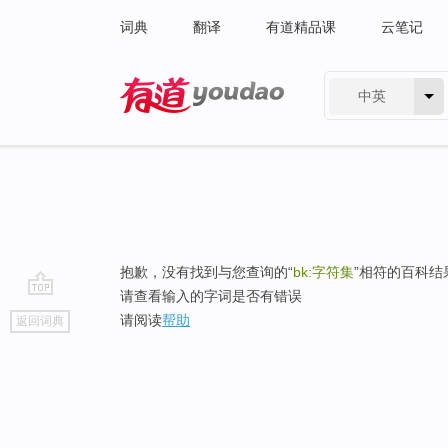
词典
翻译
有道精品课
云笔记
中英
有道 - 网易旗下搜索
抱歉，没有找到与您查询的“
bk:字符集
”相符的百科结
请查看输入的字词是否有错误
go
请阅读
帮助
返回词典
top