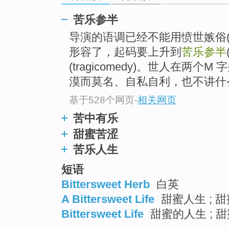
go
top
苦乐参半
导演的语调已经不能用愤世嫉俗(C
形容了，起码要上升到
苦乐参半
(tragicomedy)。世人在两
漠而莫名、自私自利，也不讲什
基于528个网页
-
相关网页
苦中有乐
甜蜜苦涩
苦乐人生
短语
Bittersweet Herb
白英
A Bittersweet Life
甜蜜人生 ; 甜
Bittersweet Life
甜蜜的人生 ; 