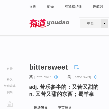
词典
翻译
有道精品课
云笔记
中英
有道 - 网易旗下搜索
bittersweet
目录
英
[ˌbɪtəˈswiːt]
美
[ˌbɪtərˈswiːt]
释义
adj. 苦乐参半的；又苦又甜的
权威词典
例句
n. 又苦又甜的东西；蜀羊泉
网络释义
英英释义