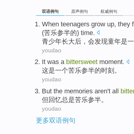
双语例句
原声例句
权威例句
W
hen teenagers grow up, they f
(苦乐参半的) time.
青
少年长大后，会发现童年是一
youdao
It
was
a
bittersweet
moment
.
这
是
一个
苦乐参半
的
时刻
。
youdao
But
the
memories
aren't all
bitt
但
回忆
总是
苦乐
参半。
youdao
更多双语例句