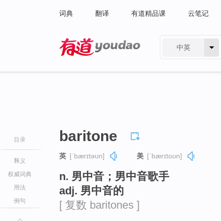
词典
翻译
有道精品课
云笔记
中英
有道 - 网易旗下搜索
baritone
目录
英
[ˈbærɪtəʊn]
美
[ˈbærɪtoʊn]
释义
n. 男中音；男中音歌手
权威词典
用法
adj. 男中音的
例句
[ 复数 baritones ]