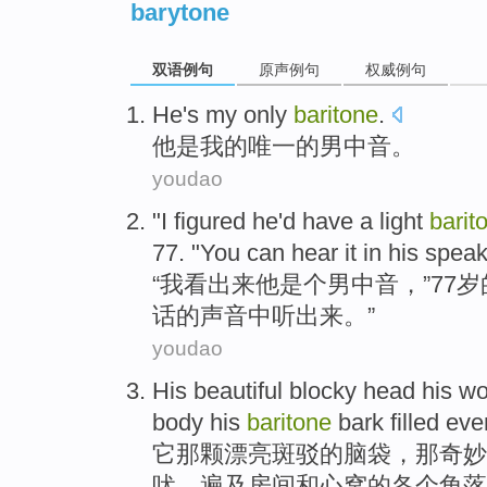
barytone
双语例句
原声例句
权威例句
He
's
my
only
baritone
.
他
是
我
的
唯一
的男中音
。
youdao
"
I
figured
he
'd have a light
barit
77. "
You
can
hear it in
his
speak
“
我
看
出来
他
是个男中音
，”77岁
话
的
声音中听出来
。”
youdao
His
beautiful
blocky
head his
wo
body
his
baritone
bark
filled
eve
它那颗
漂亮
斑驳
的
脑袋
，那
奇妙
吠
，遍及
房间
和
心窝的
各个
角落