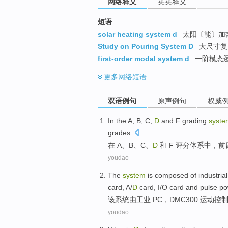
网络释义
英英释义
短语
solar heating system d
太阳〔能〕加
Study on Pouring System D
大尺寸复
first-order modal system d
一阶模态逻
更多
网络短语
双语例句
原声例句
权威
In the
A
,
B
,
C
,
D
and
F
grading
syste
grades
.
在
A
、
B
、
C
、
D
和
F
评分
体系
中，
前
youdao
The
system
is composed
of
industrial
card
,
A
/
D
card,
I
/
O
card
and
pulse
po
该
系统
由
工业
PC
，
DMC300
运动
控
youdao