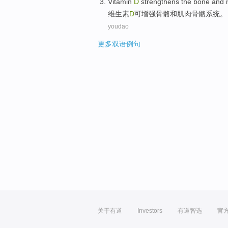
Vitamin
D
strengthens
the
bone
and
维生素
D
可增强
骨骼
和
肌肉
骨骼
系统
。
youdao
更多双语例句
关于有道
Investors
有道智选
官