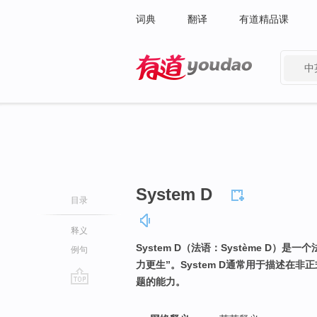
词典
翻译
有道精品课
中
有道 - 网易旗下搜索
System D
目录
释义
System D（法语：Système D）是一
例句
力更生”。System D通常用于描述
题的能力。
go
top