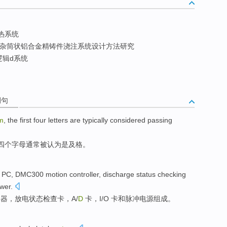
热系统
杂筒状铝合金精铸件浇注系统设计方法研究
辑d系统
例句
m
, the
first four
letters
are typically
considered
passing
四
个
字母
通常
被认为是
及格
。
PC
,
DMC300
motion
controller
,
discharge
status
checking
wer
.
制器
，
放电
状态
检查
卡
，
A
/
D
卡，
I
/
O
卡
和
脉冲
电源
组成。