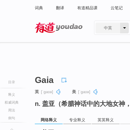
词典
翻译
有道精品课
云笔记
中英
有道 - 网易旗下搜索
Gaia
目录
英
[ˈɡaɪə]
美
[ˈɡaɪə]
释义
n. 盖亚（希腊神话中的大地女神，同
权威词典
用法
例句
网络释义
专业释义
英英释义