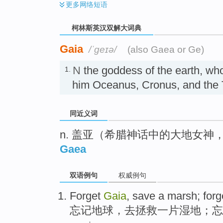
更多
网络短语
柯林斯英汉双解大词典
Gaia
/ˈɡeɪə/
(also Gaea or Ge)
N
the goddess of the earth, wh
1.
him Oceanus, Cronus, and t
同近义词
n. 盖亚（希腊神话中的大地女神，
Gaea
双语例句
权威例句
Forget
Gaia
,
save
a
marsh
; for
忘记
地球
，去
拯救
一
片湿地
；忘