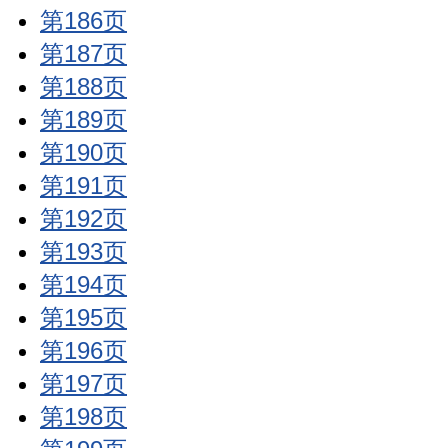
第186页
第187页
第188页
第189页
第190页
第191页
第192页
第193页
第194页
第195页
第196页
第197页
第198页