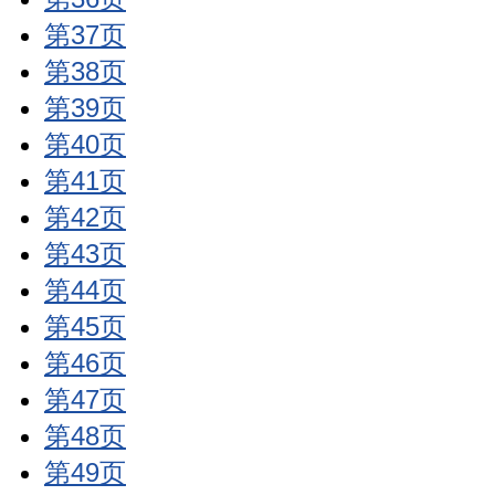
第37页
第38页
第39页
第40页
第41页
第42页
第43页
第44页
第45页
第46页
第47页
第48页
第49页