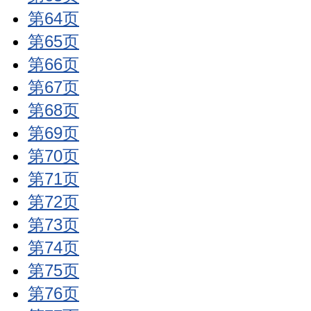
第64页
第65页
第66页
第67页
第68页
第69页
第70页
第71页
第72页
第73页
第74页
第75页
第76页