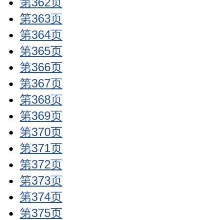
第362页
第363页
第364页
第365页
第366页
第367页
第368页
第369页
第370页
第371页
第372页
第373页
第374页
第375页