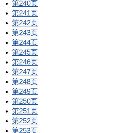
第240页
第241页
第242页
第243页
第244页
第245页
第246页
第247页
第248页
第249页
第250页
第251页
第252页
第253页