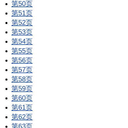
第50页
第51页
第52页
第53页
第54页
第55页
第56页
第57页
第58页
第59页
第60页
第61页
第62页
第63页