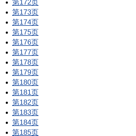
第172页
第173页
第174页
第175页
第176页
第177页
第178页
第179页
第180页
第181页
第182页
第183页
第184页
第185页