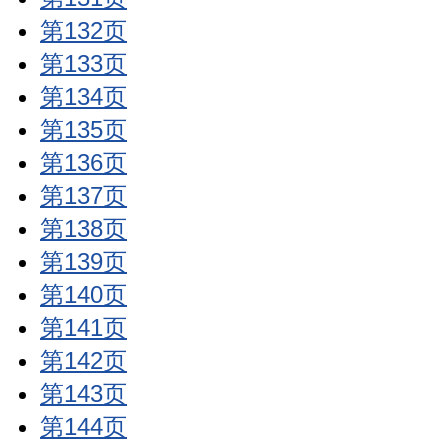
第132页
第133页
第134页
第135页
第136页
第137页
第138页
第139页
第140页
第141页
第142页
第143页
第144页