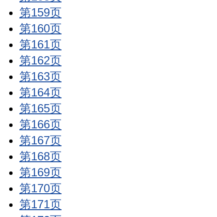
第159页
第160页
第161页
第162页
第163页
第164页
第165页
第166页
第167页
第168页
第169页
第170页
第171页