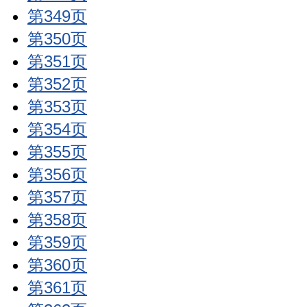
第349页
第350页
第351页
第352页
第353页
第354页
第355页
第356页
第357页
第358页
第359页
第360页
第361页