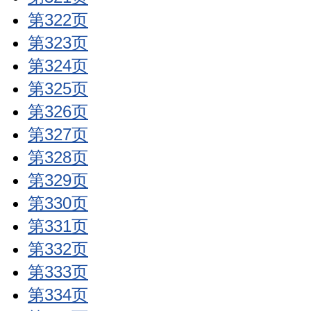
第322页
第323页
第324页
第325页
第326页
第327页
第328页
第329页
第330页
第331页
第332页
第333页
第334页