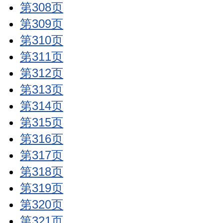
第308页
第309页
第310页
第311页
第312页
第313页
第314页
第315页
第316页
第317页
第318页
第319页
第320页
第321页