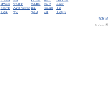
几天拆线
拆线
切口发红
愈合好
内眼角发红
切口疤痕
完全恢复
需要时间
黑眼球
白眼球
没有打开
心元切口不同步
睫毛
睫毛根部
上睑
上睑缘
下睑
下睑缘
睑缘
上睑凹陷
有道首
© 2011