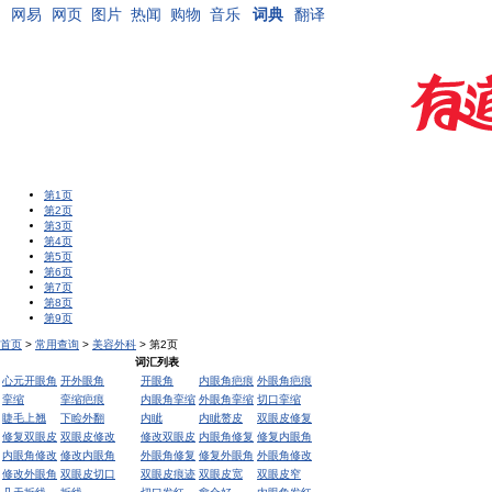
网易
网页
图片
热闻
购物
音乐
词典
翻译
第1页
第2页
第3页
第4页
第5页
第6页
第7页
第8页
第9页
首页
>
常用查询
>
美容外科
> 第2页
词汇列表
心元开眼角
开外眼角
开眼角
内眼角疤痕
外眼角疤痕
挛缩
挛缩疤痕
内眼角挛缩
外眼角挛缩
切口挛缩
睫毛上翘
下睑外翻
内眦
内眦赘皮
双眼皮修复
修复双眼皮
双眼皮修改
修改双眼皮
内眼角修复
修复内眼角
内眼角修改
修改内眼角
外眼角修复
修复外眼角
外眼角修改
修改外眼角
双眼皮切口
双眼皮痕迹
双眼皮宽
双眼皮窄