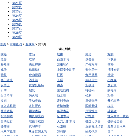
第21页
第22页
第23页
第24页
第25页
第26页
第27页
第28页
第29页
首页
>
常用查询
>
互联网
> 第1页
词汇列表
病毒
木马
蠕虫
网马
漏洞
黑客
红客
西游木马
点击器
下载器
释放器
恶意程序
流氓软件
广告程序
变种
威胁
杀毒软件
上网安全助手
安全卫士
清理专家
瑞星
金山毒霸
江民
卡巴斯基
趋势
赛门铁克
迈克菲
飞塔
熊猫卫士
小红伞
安博士
费尔托斯特
微点
安铁诺
多引擎
引擎
启发
主动防御
特征码
病毒库
白名单库
防火墙
防水墙
侦测
攻击
多态
手动查杀
定时查杀
屏保查杀
开机查杀
嵌入式杀毒
多扩展名
疫情监测
即时升级
模块
魔域木马
网游木马
华夏木马
代理蠕虫
破坏者
投票脚本
网页感染器
征途木马
小蠕虫
注入木马下载器
自动运行
蠕虫下载器
天龙八部木马
键盘记录器
链接点击器
登陆器
代理脚本
杜洛德
反病毒终结者
魔兽世界木马
木马下载器
热血江湖木马
通行证
哈希信息
后门