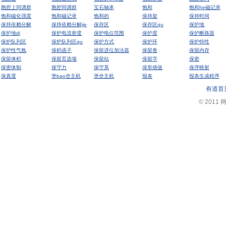
胞腔上同调群
胞腔同调群
宝石轴承
饱和
饱和he磁记录
饱和磁化强度
饱和磁记录
饱和的
保持架
保持时间
保持依赖分解
保持依赖分解jie
保存区
保存区qu
保护地
保护地di
保护电流密度
保护电位范围
保护度
保护断路器
保护队列区
保护队列区qu
保护方式
保护环
保护特性
保护性气氛
保积函子
保留进位加法器
保留卷
保留内存
保留体积
保留页选项
保留站
保留字
保密
保密体制
保守力
保守系
保形插值
保序映射
保真度
堡bao垒主机
堡垒主机
报表
报表生成程序
有道首
© 2011