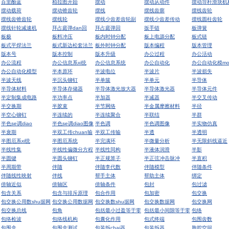
百里酚蓝
柏拉图开始
摆动
摆动从动件
摆动导杆滑块机
摆动载荷
摆动锥齿轮
摆线
摆线齿廓
摆线齿轮
摆线齿锥齿轮
摆线轮
摆线少齿差齿轮副
摆线少齿差传动
摆线圆柱齿轮
摆线针轮减速机
拜占庭弹dan回
拜占庭弹回
扳手链
板弹簧
板极
板料冲压
板内时钟分配
板上电源分配
板式链
板式平焊法兰
板式新边松套法兰
板外时钟分配
版本编程
版本管理
版本号
版本控制
版本升级
办公过程
办公活动
办公流程
办公信息系xi统
办公信息系统
办公自动化
办公自动化模m
办公自动化模型
半本原环
半波电位
半波片
半波损失
半波天线
半沉头铆钉
半单簇
半单元
半导体
半导体材料
半导体存储器
半导体激光放大器
半导体激光器
半导体元件
半定制集成电路
半功率点
半加器
半减器
半交叉传动
半交换期
半胶束
半节网络
半金属摩擦材料
半径
半空心铆钉
半连续的
半连续聚合
半联结
半群
半色se调diao
半色se调diao图像
半色调
半色调图像
半实物仿真
半衰期
半双工传chuan输
半双工传输
半透
半透明
半图厄系xi统
半图厄系统
半完满环
半微量分析
半无限斜线逼近
半线性集
半线性偏微分方程
半线性同构
半液体润滑
半影
半圆键
半圆头铆钉
半正规算子
半正弦冲击脉冲
半直积
半周期带
伴随
伴随李代数
伴随模型
伴随条件
伴随线性映射
伴线
帮手主体
帮助主体
绑定
傍轴近似
傍轴区
傍轴条件
包封
包过滤
包含关系
包含与排斥原理
包合作用
包加密
包交换
包交换公用数shu据网
包交换公用数据网
包交换数shu据网
包交换数据网
包交换网
包交换总线
包角
包括最小过盈等于零
包括最小间隙等于零
包络
包络检波
包络线机构
包囊化作用
包式终端
包围齿数
包围盒
包围盒测试
包装拆chai器
包装拆器
胞腔空间