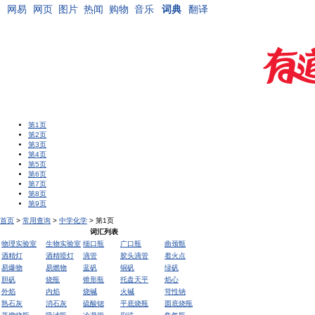
网易
网页
图片
热闻
购物
音乐
词典
翻译
第1页
第2页
第3页
第4页
第5页
第6页
第7页
第8页
第9页
首页
>
常用查询
>
中学化学
> 第1页
词汇列表
物理实验室
生物实验室
细口瓶
广口瓶
曲颈甑
酒精灯
酒精喷灯
滴管
胶头滴管
着火点
易爆物
易燃物
蓝矾
铜矾
绿矾
胆矾
烧瓶
锥形瓶
托盘天平
焰心
外焰
内焰
烧碱
火碱
苛性钠
熟石灰
消石灰
硫酸锶
平底烧瓶
圆底烧瓶