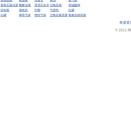
蒸馏烧瓶
吸滤瓶
冷凝管
刷洗
集气瓶
紫色石蕊试液
酚酞试液
澄清石灰水
过氧化氢
高锰酸钾
棕色瓶
细铁丝
灯帽
气密性
红磷
白磷
稀有气体
惰性气体
过氧化氢溶液
氢氧化钠溶液
有道首
© 2011