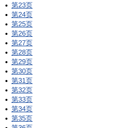
第23页
第24页
第25页
第26页
第27页
第28页
第29页
第30页
第31页
第32页
第33页
第34页
第35页
第36页