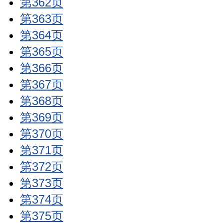
第362页
第363页
第364页
第365页
第366页
第367页
第368页
第369页
第370页
第371页
第372页
第373页
第374页
第375页