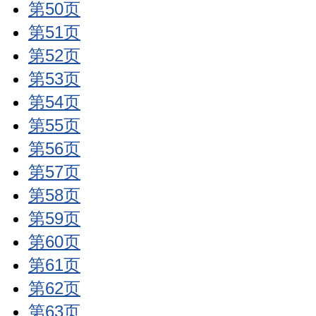
第50页
第51页
第52页
第53页
第54页
第55页
第56页
第57页
第58页
第59页
第60页
第61页
第62页
第63页