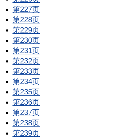
第227页
第228页
第229页
第230页
第231页
第232页
第233页
第234页
第235页
第236页
第237页
第238页
第239页