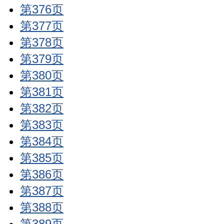
第376页
第377页
第378页
第379页
第380页
第381页
第382页
第383页
第384页
第385页
第386页
第387页
第388页
第389页