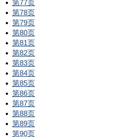
第77页
第78页
第79页
第80页
第81页
第82页
第83页
第84页
第85页
第86页
第87页
第88页
第89页
第90页