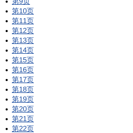
第9页
第10页
第11页
第12页
第13页
第14页
第15页
第16页
第17页
第18页
第19页
第20页
第21页
第22页