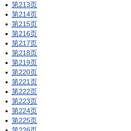
第213页
第214页
第215页
第216页
第217页
第218页
第219页
第220页
第221页
第222页
第223页
第224页
第225页
第226页