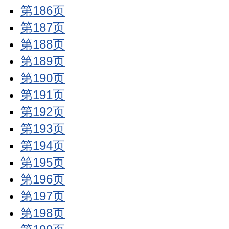
第186页
第187页
第188页
第189页
第190页
第191页
第192页
第193页
第194页
第195页
第196页
第197页
第198页