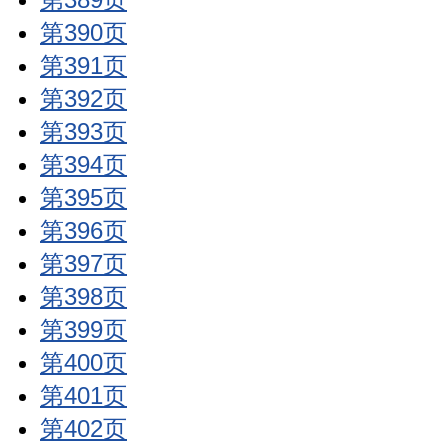
第390页
第391页
第392页
第393页
第394页
第395页
第396页
第397页
第398页
第399页
第400页
第401页
第402页