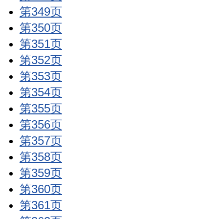
第349页
第350页
第351页
第352页
第353页
第354页
第355页
第356页
第357页
第358页
第359页
第360页
第361页