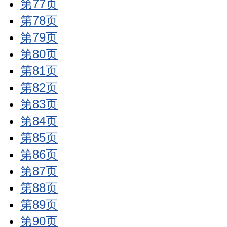
第77页
第78页
第79页
第80页
第81页
第82页
第83页
第84页
第85页
第86页
第87页
第88页
第89页
第90页