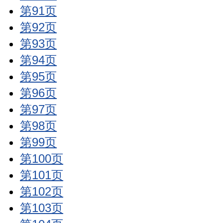
第91页
第92页
第93页
第94页
第95页
第96页
第97页
第98页
第99页
第100页
第101页
第102页
第103页