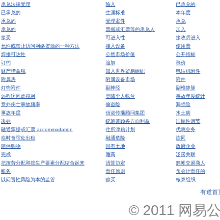
承兑法律受理
输入
已承兑的
已承兑的
生涯标准
本年度
承兑的
受理案件
承兑
承兑的
票据或汇票等的承兑人
加入
接受
可进入性
接收后进入
允许或禁止访问网络资源的一种方法
接入设备
使用费
焊接可达性
公然市场价值
公开招标
订约
追加
涨价
财产增益税
加入世界贸易组织
电话机附件
附属房
附属设备市场
附件
灯饰附件
副神经
副椎静脉
远程访问虚拟网
登陆个人帐号
事故年度统计
意外伤亡事故频率
偷盗险
漏损险
事故年度
信诺传播顾问集团
水土病
决标
统筹兼顾各方面利益
适应性调节
融通票据或汇票 accommodation
住所津贴计划
优惠业务
临时食宿处出租
融通危险
连同
陪伴购物
国有土地
政府企业
完成
雅高
泛函关联
把按劳分配和按生产要素分配结合起来
清算协定
赊帐交易商人
帐务
责任原则
负会计责任的
以问责性风险为本的监管
赊买
核算组织
有道首
© 2011 网易