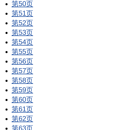
第50页
第51页
第52页
第53页
第54页
第55页
第56页
第57页
第58页
第59页
第60页
第61页
第62页
第63页