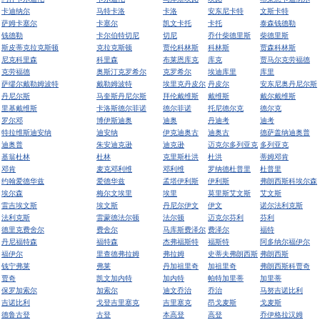
卡迪纳尔
马特卡洛
卡洛
安东尼卡特
文斯卡特
萨姆卡塞尔
卡塞尔
凯文卡托
卡托
泰森钱德勒
钱德勒
卡尔伯特切尼
切尼
乔什柴德里斯
柴德里斯
斯皮蒂克拉克斯顿
克拉克斯顿
贾伦科林斯
科林斯
贾森科林斯
尼克科里森
科里森
布莱恩库克
库克
贾马尔克劳福德
克劳福德
奥斯汀克罗希尔
克罗希尔
埃迪库里
库里
萨缪尔戴勒姆波特
戴勒姆波特
埃里克丹皮尔
丹皮尔
安东尼奥丹尼尔斯
丹尼尔斯
马奎斯丹尼尔斯
拜伦戴维斯
戴维斯
戴尔戴维斯
里基戴维斯
卡洛斯德尔菲诺
德尔菲诺
托尼德尔克
德尔克
罗尔邓
博伊斯迪奥
迪奥
丹迪考
迪考
特拉维斯迪安纳
迪安纳
伊克迪奥古
迪奥古
德萨盖纳迪奥普
迪奥普
朱安迪克逊
迪克逊
迈克尔多列亚克
多列亚克
基翁杜林
杜林
克里斯杜洪
杜洪
蒂姆邓肯
邓肯
麦克邓利维
邓利维
罗纳德杜普里
杜普里
约翰爱德华兹
爱德华兹
孟塔伊利斯
伊利斯
弗朗西斯科埃尔森
埃尔森
梅尔文埃里
埃里
莫里斯艾文斯
艾文斯
雷吉埃文斯
埃文斯
丹尼尔伊文
伊文
诺尔法利克斯
法利克斯
雷蒙德法尔顿
法尔顿
迈克尔芬利
芬利
德里克费舍尔
费舍尔
马库斯费泽尔
费泽尔
福特
丹尼福特森
福特森
杰弗福斯特
福斯特
阿多纳尔福伊尔
福伊尔
里查德弗拉姆
弗拉姆
史蒂夫弗朗西斯
弗朗西斯
钱宁弗莱
弗莱
丹加祖里奇
加祖里奇
弗朗西斯科贾奇
贾奇
凯文加内特
加内特
帕特加里蒂
加里蒂
保罗加索尔
加索尔
迪文乔治
乔治
马努吉诺比利
吉诺比利
戈登吉里塞克
吉里塞克
昂戈麦斯
戈麦斯
德鲁古登
古登
本高登
高登
乔伊格拉汉姆