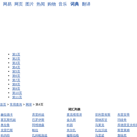
网易
网页
图片
热闻
购物
音乐
词典
翻译
第1页
第2页
第3页
第4页
第5页
第6页
第7页
第8页
第9页
第10页
第11页
首页
>
常用查询
>
网球
> 第4页
词汇列表
赫拉德卡
库里科娃
查克维塔泽
菲利普肯斯
布里安蒂
塞瓦斯托娃
巴罗伊斯
金久慈
塔纳苏甘
玛缇奇
奥拉鲁
阿维德森
科因
马莱克
库德里亚夫特
克雷巴斯
帕拉
米尔扎
扎拉沃娃
斯普莱姆
科内特
扎科帕洛娃
穆斯伯格
马里诺
詹咏然