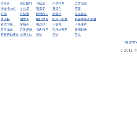
西里奇
沃达斯科
特松加
冈萨雷斯
孟菲尔斯
斯泰潘内克
尤兹尼
费雷罗
费雷尔
西蒙
哈斯
瓦林卡
伊斯内尔
奎雷伊
罗布雷多
休伊特
伯蒂奇
柳比西奇
阿尔玛格罗
科赫尔斯奇雷伯
蒙塔内斯
摩纳哥
梅尔泽
贝鲁奇
卡洛维奇
菲洛佩兹
特洛伊基
贝内特乌
巴格达蒂斯
安德列夫
蒂普萨勒维奇
本贝克尔
查迪
马休
贝克
有道首
© 2011