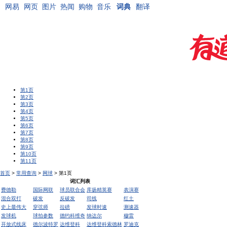
网易
网页
图片
热闻
购物
音乐
词典
翻译
第1页
第2页
第3页
第4页
第5页
第6页
第7页
第8页
第9页
第10页
第11页
首页
>
常用查询
>
网球
> 第1页
词汇列表
费德勒
国际网联
球员联合会
库扬精英赛
表演赛
混合双打
破发
反破发
司线
红土
史上最伟大
穿弦师
拉磅
发球时速
测速器
发球机
球拍参数
德约科维奇
纳达尔
穆雷
开放式线床
德尔波特罗
达维登科
达维登科索德林
罗迪克