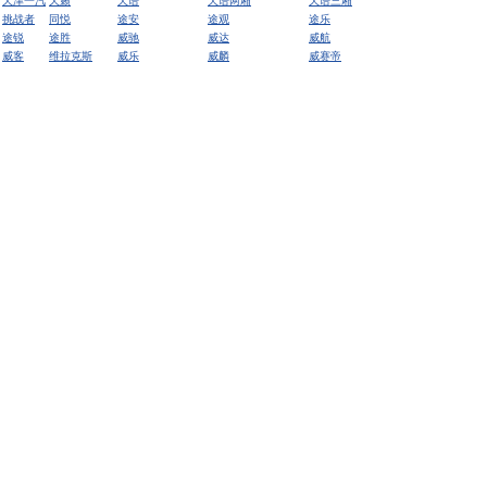
天津一汽
天籁
天语
天语两厢
天语三厢
挑战者
同悦
途安
途观
途乐
途锐
途胜
威驰
威达
威航
威客
维拉克斯
威乐
威麟
威赛帝