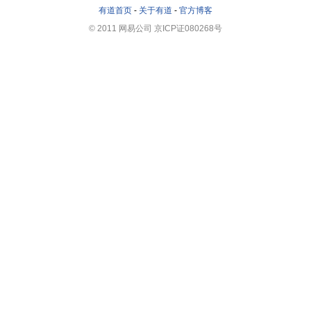
有道首页
-
关于有道
-
官方博客
© 2011 网易公司 京ICP证080268号