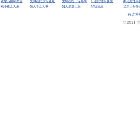
观尔乃插标卖首
关羽在此尔等受死
关羽在吃二等寿司
什么此地叫麦城
神马此地叫
观今夜之天象
知天下之大事
知天易逆天难
容我三思
父亲大哥仲
有道首
© 2011