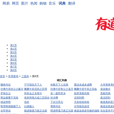
网易
网页
图片
热闻
购物
音乐
词典
翻译
第1页
第2页
第3页
第4页
第5页
第6页
第7页
第8页
首页
>
常用查询
>
三国杀
> 第6页
词汇列表
魏将何在
宁可我负天下人
休教天下人负我
霸业未成未成啊
大爷胃疼胃
仿佛兮若轻云之蔽月
飘飘兮若流风之回雪
仿佛兮若青云之逼月
飘飘兮若牛风之回血
凌波微步
罗袜生尘
悼良会之永绝兮
哀一逝而异乡
鼠辈竟敢伤我
竟敢伤我
两边都看不见啦
谁来和我大战三百回合
好冷啊
没想到吧
真没想到
就这样吧
也好
下次注意点
天命哈哈哈哈
难道真的是
惟贤惟德能服于人
以德服人
蜀将何在
尔等敢应战否
难道这就是
全军突击
能进能退乃真正法器
楞进楞退乃真正法器
难道这就是失败的滋味
实在是杀不