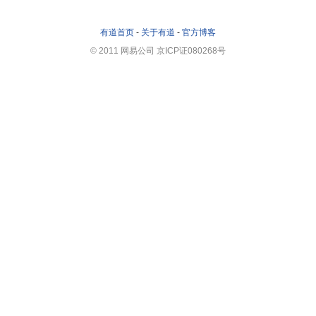
有道首页
-
关于有道
-
官方博客
© 2011 网易公司 京ICP证080268号