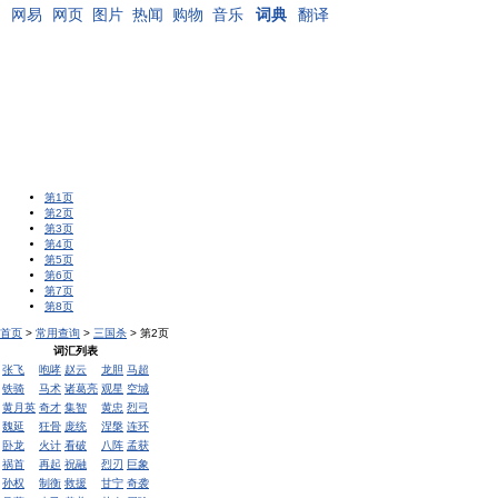
网易
网页
图片
热闻
购物
音乐
词典
翻译
第1页
第2页
第3页
第4页
第5页
第6页
第7页
第8页
首页
>
常用查询
>
三国杀
> 第2页
词汇列表
张飞
咆哮
赵云
龙胆
马超
铁骑
马术
诸葛亮
观星
空城
黄月英
奇才
集智
黄忠
烈弓
魏延
狂骨
庞统
涅槃
连环
卧龙
火计
看破
八阵
孟获
祸首
再起
祝融
烈刃
巨象
孙权
制衡
救援
甘宁
奇袭