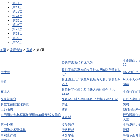
第21页
第22页
第23页
第24页
第25页
第26页
第27页
第28页
第29页
第30页
首页
>
常用查询
>
宗教
> 第1页
亚伦摩西之
赞美诗集古代和现代的
25
亚伯亚当和夏娃的次子被其兄该隐所杀创世
方丈室
现不雅庄严
记4
亚比该拿八之妻拿八死后为大卫之妻撒母耳
对人手人体
安住
记上
净器
亚伯拉罕相传为希伯来人的始祖创世记
在上天
亚伯拉罕的
1215
究竟菩提心
预定论在对人类的拯救中上帝权力绝对论
在对人类的
创世之前的混沌洪荒
学派
悦纳
上师瑜珈
随喜
我们藉这爱
血田用犹大出卖耶稣所得的30块银钱购置的
行弥撒等仪
阿阇梨
一
天主
第一外密
接受信仰
亚当夏娃之夫
中国佛教术语词典
行政权威
管理
中观庄严论
阿多尔诺
降临节圣诞