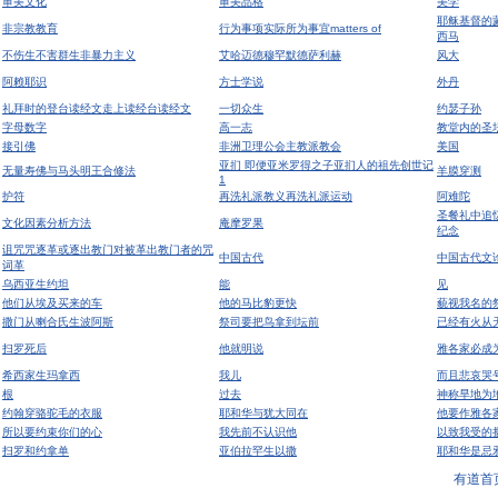
审美文化
审美品格
美学
耶稣基督的
非宗教教育
行为事项实际所为事宜matters of
西马
不伤生不害群生非暴力主义
艾哈迈德穆罕默德萨利赫
风大
阿赖耶识
方士学说
外丹
礼拜时的登台读经文走上读经台读经文
一切众生
约瑟子孙
字母数字
高一志
教堂内的圣坛圣
接引佛
非洲卫理公会主教派教会
美国
亚扪 即便亚米罗得之子亚扪人的祖先创世记
无量寿佛与马头明王合修法
羊膜穿测
1
护符
再洗礼派教义再洗礼派运动
阿难陀
圣餐礼中追
文化因素分析方法
庵摩罗果
纪念
诅咒咒逐革或逐出教门对被革出教门者的咒
中国古代
中国古代文
词革
乌西亚生约坦
能
见
他们从埃及买来的车
他的马比豹更快
藐视我名的
撒门从喇合氏生波阿斯
祭司要把鸟拿到坛前
已经有火从
扫罗死后
他就明说
雅各家必成
希西家生玛拿西
我儿
而且悲哀哭
根
过去
神称旱地为
约翰穿骆驼毛的衣服
耶和华与犹大同在
他要作雅各
所以要约束你们的心
我先前不认识他
以致我受的
扫罗和约拿单
亚伯拉罕生以撒
耶和华是忌
有道首