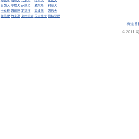
洛威拿
蝴蝶犬
北京犬
指示犬
松鼠犬
贵妇犬
非猎犬
萨摩犬
威尔斯
柯基犬
卡狄根
西藏挭
罗福挭
宾波基
西巴犬
丝毛挭
约克夏
克伦伯犬
贝吉生犬
贝林登挭
有道首
© 2011