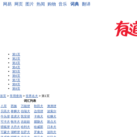
网易
网页
图片
热闻
购物
音乐
词典
翻译
第1页
第2页
第3页
第4页
第5页
第6页
第7页
第8页
第9页
首页
>
常用查询
>
世界名犬
> 第1页
词汇列表
八哥
西施
万能挭
秋田犬
澳洲挭
贝高犬
拳狮犬
伯瑞犬
边境挭
波索尔
牛头挭
老虎犬
凯安挭
卡南犬
松狮犬
可卡犬
牧羊犬
吉娃娃
腊肠犬
斑点犬
猎狐挭
大丹犬
哈利犬
哈威那
日本犬
可蒙犬
湖畔挭
拉萨犬
罗秦犬
波利犬