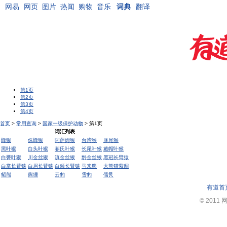
网易
网页
图片
热闻
购物
音乐
词典
翻译
第1页
第2页
第3页
第4页
首页
>
常用查询
>
国家一级保护动物
> 第1页
词汇列表
蜂猴
侏蜂猴
阿萨姆猴
台湾猴
豚尾猴
黑叶猴
白头叶猴
菲氏叶猴
长尾叶猴
戴帽叶猴
白臀叶猴
川金丝猴
滇金丝猴
黔金丝猴
黑冠长臂猿
白掌长臂猿
白眉长臂猿
白颊长臂猿
马来熊
大熊猫紫貂
貂熊
熊狸
云豹
雪豹
儒艮
有道首
© 2011