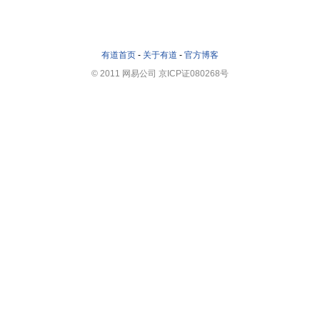
有道首页
-
关于有道
-
官方博客
© 2011 网易公司 京ICP证080268号