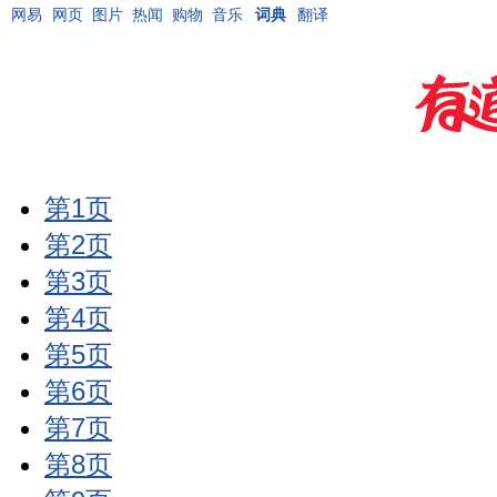
网易
网页
图片
热闻
购物
音乐
词典
翻译
第1页
第2页
第3页
第4页
第5页
第6页
第7页
第8页