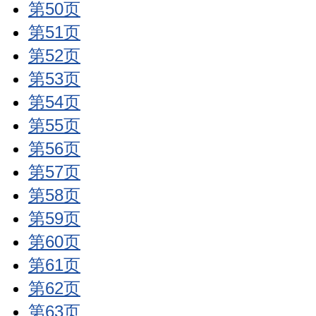
第50页
第51页
第52页
第53页
第54页
第55页
第56页
第57页
第58页
第59页
第60页
第61页
第62页
第63页