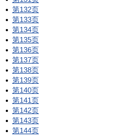
第132页
第133页
第134页
第135页
第136页
第137页
第138页
第139页
第140页
第141页
第142页
第143页
第144页