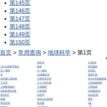
第145页
第146页
第147页
第148页
第149页
第150页
首页
>
常用查询
>
地球科学
> 第1页
含矿性
1-3砂组
137cs质量平衡法
政策
世纪建筑
五一期间
十一期间
20世纪
名
2d成像反演
地表气温
岩石圈三维结构
三维空间分布
30-60天低频振荡
三万年
三十八种元素
三维地质模型
三维数值模式
三维建模
三维地震
d实体结构元素
三维地形
3d成像反演
第3范式
3s技术
40ka以来
欧姆
500hpa高度场
厘米
章目全码
宋光楣
q盘