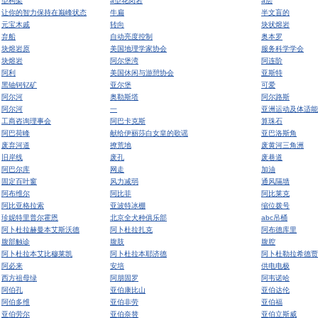
型构架
a型花岗岩
a层
让你的智力保持在巅峰状态
牛扁
半文盲的
元宝木戚
转向
块状熔岩
弃船
自动亮度控制
奥本罗
块熔岩原
美国地理学家协会
服务科学学会
块熔岩
阿尔堡湾
阿连阶
阿利
美国休闲与游憩协会
亚斯特
黑铀钶钇矿
亚尔堡
可爱
阿尔河
奥勒斯塔
阿尔路斯
阿尔河
一
亚洲运动及体适能
工商咨询理事会
阿巴卡克斯
算珠石
阿巴荷峰
献给伊丽莎白女皇的歌谣
亚巴洛斯角
废弃河道
撩荒地
废黄河三角洲
旧岸线
废孔
废巷道
阿巴尔库
网走
加油
固定百叶窗
风力减弱
通风隔墙
阿布维尔
阿比菲
阿比莱克
阿比亚格拉索
亚波特冰棚
缩位拨号
珍妮特里普尔霍恩
北京全犬种俱乐部
abc吊桶
阿卜杜拉赫曼本艾斯沃德
阿卜杜拉扎克
阿布德库里
腹部触诊
腹肢
腹腔
阿卜杜拉本艾比穆莱凯
阿卜杜拉本耶济德
阿卜杜勒拉希德贾
阿必来
安培
供电电极
西方祖母绿
阿朋固罗
阿韦诺哈
阿伯孔
亚伯康比山
亚伯达伦
阿伯多维
亚伯非劳
亚伯福
亚伯劳尔
亚伯奈替
亚伯立斯威