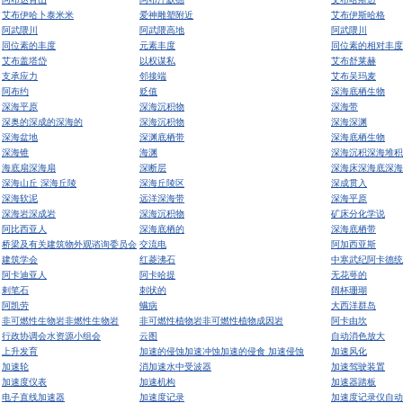
艾布伊哈卜泰米米
爱神雕塑附近
艾布伊斯哈格
阿武隈川
阿武隈高地
阿武隈川
同位素的丰度
元素丰度
同位素的相对丰度
艾布盖塔岱
以权谋私
艾布舒莱赫
支承应力
邻接端
艾布吴玛麦
阿布约
贬值
深海底栖生物
深海平原
深海沉积物
深海带
深奥的深成的深海的
深海沉积物
深海深渊
深海盆地
深渊底栖带
深海底栖生物
深海锥
海渊
深海沉积深海堆积
海底扇深海扇
深断层
深海床深海底深海
深海山丘 深海丘陵
深海丘陵区
深成贯入
深海软泥
远洋深海带
深海平原
深海岩深成岩
深海沉积物
矿床分化学说
阿比西亚人
深海底栖的
深海底栖带
桥梁及有关建筑物外观谘询委员会
交流电
阿加西亚斯
建筑学会
红菱沸石
中寒武纪阿卡德统
阿卡迪亚人
阿卡哈提
无花萼的
剌笔石
刺状的
阔杯珊瑚
阿凯劳
螨病
大西洋群岛
非可燃性生物岩非燃性生物岩
非可燃性植物岩非可燃性植物成因岩
阿卡由坎
行政协调会水资源小组会
云图
自动消色放大
上升发育
加速的侵蚀加速冲蚀加速的侵食 加速侵蚀
加速风化
加速轮
消加速水中受波器
加速驾驶装置
加速度仪表
加速机构
加速器踏板
电子直线加速器
加速度记录
加速度记录仪自动