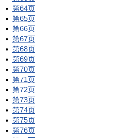
第64页
第65页
第66页
第67页
第68页
第69页
第70页
第71页
第72页
第73页
第74页
第75页
第76页