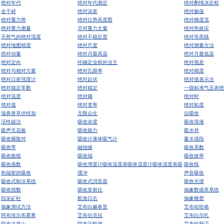
绝对年代
绝对年代测定
绝对酌情决定权
全干材
绝对误差
绝对极值
绝对重力势
绝对位势高度图
绝对梯度流
绝对重力测量
尽对重力丈量
绝对热效应
天然气的绝对湿度
绝对不稳定度
绝对等高线
绝对地图精度
绝对尺度
绝对测量方法
绝对动量
绝对月最高温
绝对月最低温
绝对定向
经确定业权的业主
绝对视差
绝对与相对方案
绝对孔隙率
绝对精度
绝对日射强度计
绝对起伏
绝对值表示法
绝对稳定常数
绝对稳定
一级标准气压表绝
绝对温度
绝对阈
绝对时
绝对值
绝对变率
绝对粘度
瑞典香草伏特加
无限众生
自吸收
活性碳法
吸收浓度
吸收溶液
吸声天花板
吸收能力
吸水井
吸收频散对
吸收计液体吸气计
蓄水墙段
吸收带
融蚀缘
吸收系数
吸收曲线
吸收端
吸收效率
吸收函数
吸收溼度计吸收温度表吸收湿度计吸收湿度表吸
吸收线
热辐射的吸收
缓冲
声音吸收
吸收式制冷系统
吸收式消音器
吸收光谱
吸收指数
吸收发射比
抽象数据库系统
回采矿柱
航海日志
抽象雕塑
抽象测试方法
艾布白赫泰里
艾布哈给格
阿布埃尔布霍希
艾布伯克拉
艾布白尔扎
阿布达肯山
阿布汗默德
艾布哈斯迈