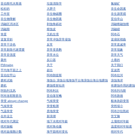
亚伯斯托夫斯基
垃圾清除学
氯锡矿
松杉的
大胖子
非生命因素
工作室
非生物碳圈
非生源景观
非生物降解
非生物因素
亚伯辛山
消融区消冰区
剥蚀角砾岩
消融锥融蚀锥
消融期
熔蚀皮
消融碛
笨蛋
无机生境
阿布石
逆复背斜
异常冲蚀异常侵蚀
逆扇状褶曲
异常干涉色
反常
异常直减率
异常新陈代谢需要
异常变质酌
异常现象
异常音强度
异常水位
异常天气
轰炸
反口器
土着的
约8mabp
关于
关于我们
平均海平面之上
超出
亚波恩
亚伯拉罕山
阿布朗提斯
阿布拉河
磨耗试验
海蚀台 浪蚀台地海蚀平台海浪蚀台海台地磨蚀
浪蚀海岸
磨机
磨蚀喷射钻井
有磨蚀作用的磨蚀
阿勃列戈风
阿布利次
阿布列乌斯
阿布洛耶斯群岛
亚伯落贺飑
阿布路德
突变 abrupt change
气候突变
船体急剧变形
气候突变
突变检测
突然缩小
气温突变
质地突变
阿布沙拉凯岭
在外业主
新浪潮
苦艾脑
绝对年代测定
地下水绝对年龄
土壤绝对年龄
绝对振幅
绝对角动量
温度绝对年较差
绝对血细胞计数
海平面绝对变化
绝对年代