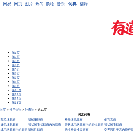
网易
网页
图片
热闻
购物
音乐
词典
翻译
第1页
第2页
第3页
第4页
第5页
第6页
第7页
第8页
第9页
第10页
第11页
第12页
第13页
首页
>
常用查询
>
肿瘤学
> 第11页
词汇列表
颗粒细胞癌
嗜酸细胞癌
嗜酸细胞腺瘤
催乳素瘤
嫌色细胞腺瘤
管状绒毛状腺瘤内的腺瘤
管状绒毛状腺瘤内的原位腺癌
管状绒毛腺瘤
绒毛状腺瘤内的腺癌
嗜酸性腺癌
恶性嗜银性类癌瘤
交界恶性子宫内膜样