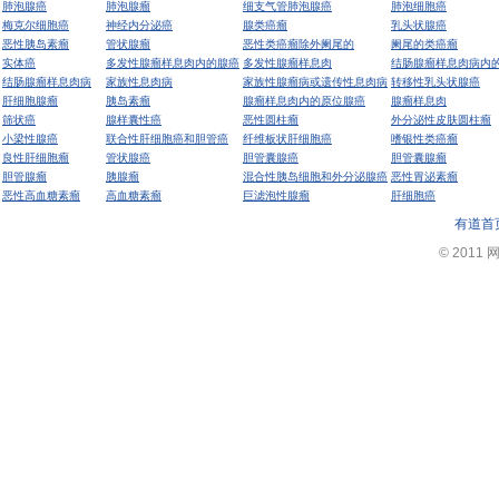
肺泡腺癌
肺泡腺瘤
细支气管肺泡腺癌
肺泡细胞癌
梅克尔细胞癌
神经内分泌癌
腺类癌瘤
乳头状腺癌
恶性胰岛素瘤
管状腺瘤
恶性类癌瘤除外阑尾的
阑尾的类癌瘤
实体癌
多发性腺瘤样息肉内的腺癌
多发性腺瘤样息肉
结肠腺瘤样息肉病内
结肠腺瘤样息肉病
家族性息肉病
家族性腺瘤病或遗传性息肉病
转移性乳头状腺癌
肝细胞腺瘤
胰岛素瘤
腺瘤样息肉内的原位腺癌
腺瘤样息肉
筛状癌
腺样囊性癌
恶性圆柱瘤
外分泌性皮肤圆柱瘤
小梁性腺癌
联合性肝细胞癌和胆管癌
纤维板状肝细胞癌
嗜银性类癌瘤
良性肝细胞瘤
管状腺癌
胆管囊腺癌
胆管囊腺瘤
胆管腺瘤
胰腺瘤
混合性胰岛细胞和外分泌腺癌
恶性胃泌素瘤
恶性高血糖素瘤
高血糖素瘤
巨滤泡性腺瘤
肝细胞癌
有道首
© 2011