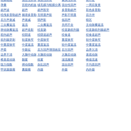
孕囊
宫腔内积血
绒毛膜与蜕膜分离
混合性回声
一周后复查
超声波
超声
超声医学
多普勒超声
彩色多普勒
经颅多普勒超声
频谱多普勒
无明显声影
声影不明显
后方伴
后方声衰减
声衰减
弱声影
低回声
暗区
三尖瓣返流
返流
二尖瓣返流
关闭不全
主动脉瓣返流
肺动脉瓣返流
超声造影
经直肠
经直肠前列腺
经直肠前列腺超声
腔内超声
经阴道
经阴道超声
经食道
经食道超声
前列腺穿刺
轻度狭窄
中度狭窄
重度狭窄
轻中度狭窄
中重度狭窄
中度返流
重度返流
轻中度返流
中重度返流
声晕
牛眼征
后方回声增强效应
后方回声
边界欠清
边界不清
大脑中动脉
大脑前动脉
大脑后动脉
基底动脉
椎基底动脉
颞窗
枕窗
湍流频谱
峰值流速
阻力指数
搏动指数
杂乱回声
混合回声
不均质回声
甲状腺腺瘤
囊腺瘤
内腺
外腺
内外腺