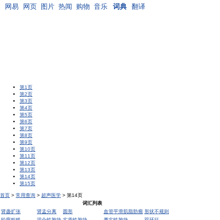
网易
网页
图片
热闻
购物
音乐
词典
翻译
第1页
第2页
第3页
第4页
第5页
第6页
第7页
第8页
第9页
第10页
第11页
第12页
第13页
第14页
第15页
首页
>
常用查询
>
超声医学
> 第14页
词汇列表
肾盏扩张
肾盂分离
圆形
血管平滑肌脂肪瘤
形状不规则
轮廓粗糙
混合性肿块
实质性肿块
囊实性肿块
双环征