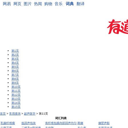
网易
网页
图片
热闻
购物
音乐
词典
翻译
第1页
第2页
第3页
第4页
第5页
第6页
第7页
第8页
第9页
第10页
第11页
第12页
第13页
第14页
第15页
首页
>
常用查询
>
超声医学
> 第11页
词汇列表
乳腺纤维瘤
低回声包块
有纤维包膜内部回声均匀
两侧
侧壁声影
心脏正常
二维及m型超声
主动脉
左心房
右室流出道