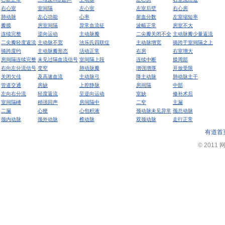
右心室
室间隔
左心室
左室后壁
右心房
肺动脉
左心功能
心率
射血分数
左室缩短率
瓣膜
房室间隔
异常血流征
波幅正常
房室不大
连续完整
逆向运动
主动脉瓣
二尖瓣关闭不全
主动脉瓣少量返流
二尖瓣轻度返流
主动脉不宽
法乐氏四联症
主动脉增宽
骑跨于室间隔之上
骑跨度约
主动脉瓣形态
活动正常
右房
右室增大
房间隔连续完整
未见过隔血流信号
室间隔上段
连续中断
膜周部
右向左分流信号
变窄
肺动脉瓣
增强增厚
开放受限
关闭欠佳
及高速血流
主动脉弓
降主动脉
肺动脉主干
管道交通
房缺
上腔静脉
房间隔
中部
左向右分流
轻度返流
呈逆向运动
室缺
修补术后
室间隔嵴
稍强回声
房间隔中
二窄
主漏
二漏
心梗
心包积液
颈动脉未见异常
颈总动脉
颈内动脉
颈外动脉
椎动脉
双颈动脉
走行正常
有道首
© 2011