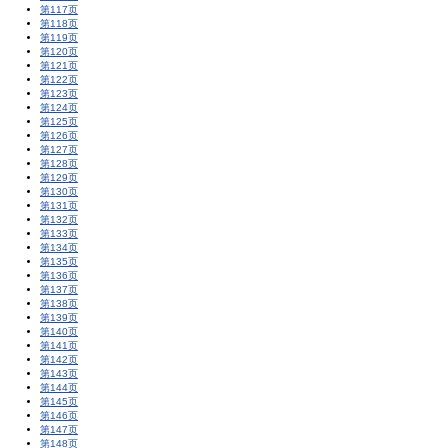
第117页
第118页
第119页
第120页
第121页
第122页
第123页
第124页
第125页
第126页
第127页
第128页
第129页
第130页
第131页
第132页
第133页
第134页
第135页
第136页
第137页
第138页
第139页
第140页
第141页
第142页
第143页
第144页
第145页
第146页
第147页
第148页