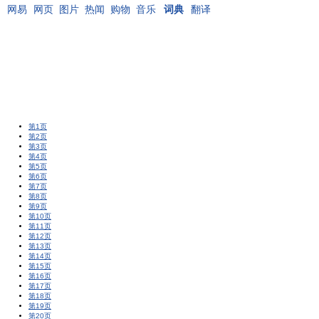
网易
网页
图片
热闻
购物
音乐
词典
翻译
第1页
第2页
第3页
第4页
第5页
第6页
第7页
第8页
第9页
第10页
第11页
第12页
第13页
第14页
第15页
第16页
第17页
第18页
第19页
第20页