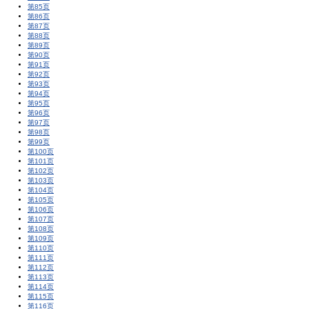
第85页
第86页
第87页
第88页
第89页
第90页
第91页
第92页
第93页
第94页
第95页
第96页
第97页
第98页
第99页
第100页
第101页
第102页
第103页
第104页
第105页
第106页
第107页
第108页
第109页
第110页
第111页
第112页
第113页
第114页
第115页
第116页