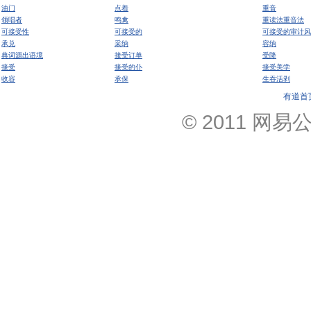
油门
点着
重音
领唱者
鸣禽
重读法重音法
可接受性
可接受的
可接受的审计风
承兑
采纳
容纳
典词源出语境
接受订单
受降
接受
接受的仆
接受美学
收容
承保
生吞活剥
有道首
© 2011 网易