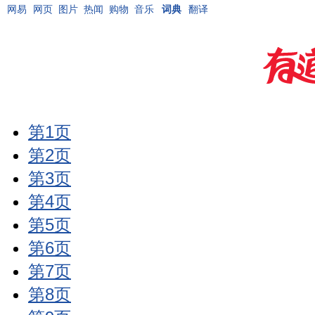
网易
网页
图片
热闻
购物
音乐
词典
翻译
第1页
第2页
第3页
第4页
第5页
第6页
第7页
第8页