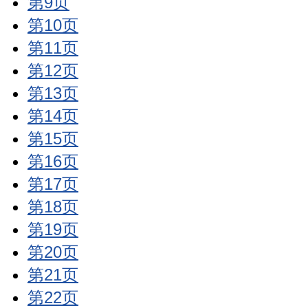
第9页
第10页
第11页
第12页
第13页
第14页
第15页
第16页
第17页
第18页
第19页
第20页
第21页
第22页