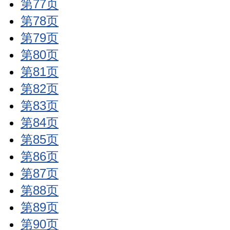
第77页
第78页
第79页
第80页
第81页
第82页
第83页
第84页
第85页
第86页
第87页
第88页
第89页
第90页