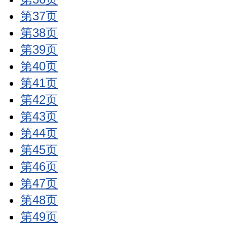
第37页
第38页
第39页
第40页
第41页
第42页
第43页
第44页
第45页
第46页
第47页
第48页
第49页