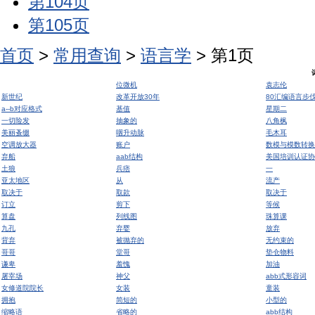
第104页
第105页
首页
>
常用查询
>
语言学
> 第1页
位微机
袁志伦
新世纪
改革开放30年
80汇编语言步
a--b对应格式
基值
星期二
一切险发
抽象的
八角枫
美丽蚤缀
咽升动脉
毛木耳
空调放大器
账户
数模与模数转换
弃船
aab结构
美国培训认证协会am
土狼
兵痞
一
亚太地区
从
流产
取决于
取款
取决于
订立
剪下
等候
算盘
列线图
珠算课
九孔
弃婴
放弃
背弃
被抛弃的
无约束的
哥哥
堂哥
垫仓物料
谦卑
羞愧
加油
屠宰场
神父
abb式形容词
女修道院院长
女装
童装
拥抱
简短的
小型的
缩略语
省略的
abb结构