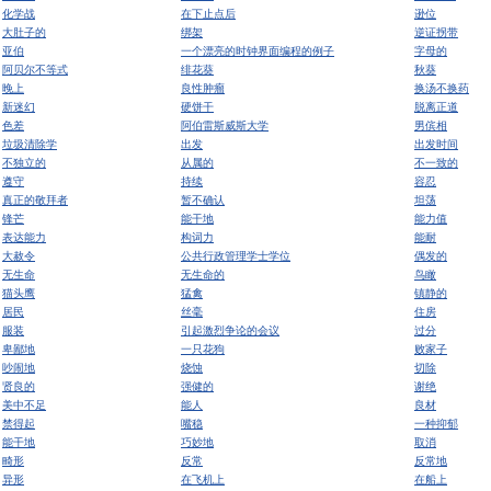
化学战
在下止点后
逊位
大肚子的
绑架
逆证拐带
亚伯
一个漂亮的时钟界面编程的例子
字母的
阿贝尔不等式
绯花葵
秋葵
晚上
良性肿瘤
换汤不换药
新迷幻
硬饼干
脱离正道
色差
阿伯雷斯威斯大学
男傧相
垃圾清除学
出发
出发时间
不独立的
从属的
不一致的
遵守
持续
容忍
真正的敬拜者
暂不确认
坦荡
锋芒
能干地
能力值
表达能力
构词力
能耐
大赦令
公共行政管理学士学位
偶发的
无生命
无生命的
鸟瞰
猫头鹰
猛禽
镇静的
居民
丝毫
住房
服装
引起激烈争论的会议
过分
卑鄙地
一只花狗
败家子
吵闹地
烧蚀
切除
贤良的
强健的
谢绝
美中不足
能人
良材
禁得起
嘴稳
一种抑郁
能干地
巧妙地
取消
畸形
反常
反常地
异形
在飞机上
在船上