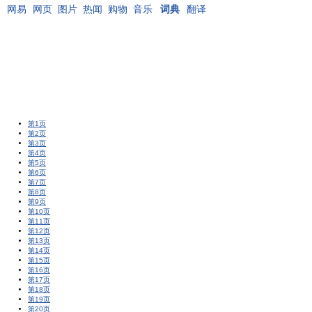
网易
网页
图片
热闻
购物
音乐
词典
翻译
第1页
第2页
第3页
第4页
第5页
第6页
第7页
第8页
第9页
第10页
第11页
第12页
第13页
第14页
第15页
第16页
第17页
第18页
第19页
第20页