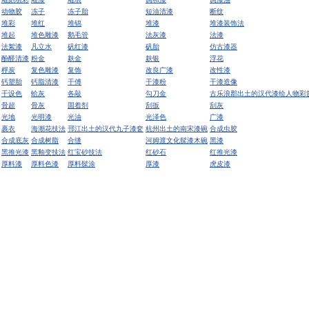
动物胶
冻子
冻子胎
短油清漆
断纹
堆彩
堆红
堆锦
堆漆
堆漆装饰法
堆起
堆色雕漆
鹅毛管
法灰漆
法漆
法絮漆
凡立水
矾红漆
矾胎
仿古漆器
酚醛清漆
粉金
麸金
麸银
浮花
桴炭
复色雕漆
复饰
改良广漆
改性漆
钙塑胎
钙脂清漆
干傅
干漆粉
干漆造像
干设色
蛤灰
各敲
勾刀金
古乐浪郡出土的汉代漆绘人物彩
骨超
骨灰
固着剂
刮扳
刮灰
光地
光明漆
光油
光泽色
广漆
裹衣
海潮花技法
邗江出土的汉代九子漆奁
杭州出土的南宋漆碗
合成虫胶
合成底灰
合成树脂
合缝
河姆渡文化髹漆木碗
黑漆
黑推光漆
黑釉变技法
红宝砂技法
红砂石
红推光漆
厚料漆
厚料色漆
厚料髹涂
厚漆
虎皮漆