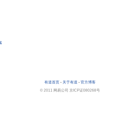
箧
有道首页
-
关于有道
-
官方博客
© 2011 网易公司 京ICP证080268号