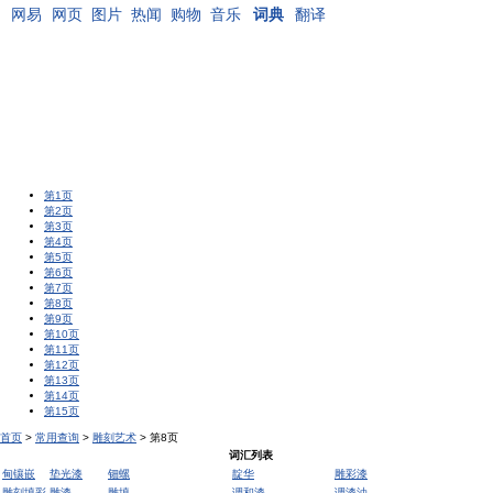
网易
网页
图片
热闻
购物
音乐
词典
翻译
第1页
第2页
第3页
第4页
第5页
第6页
第7页
第8页
第9页
第10页
第11页
第12页
第13页
第14页
第15页
首页
>
常用查询
>
雕刻艺术
> 第8页
词汇列表
甸镶嵌
垫光漆
钿螺
靛华
雕彩漆
雕刻填彩
雕漆
雕填
调和漆
调漆油