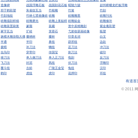
造像碑
战国浮雕石板
战国刻花石板
昭陵六骏
赵州桥蟠龙栏板浮雕
郑于鹤彩塑
朱雀纹瓦当
竹根雕
竹簧
竹刻
竹刻地纹
竹林七贤画像砖
砖雕
砖雕雕凿
砖雕刊光
砖雕描刻样稿
砖雕磨光
砖雕上浆贴样
砖雕贴金
砖雕修补
砖雕装置刷浆
篆额
装藏
资中炭精雕刻
紫金庵彩塑
冢字瓦当
圹砖
芙蓉石
弋射收获画砖像
瓯塑
旃檀木雕弥勒大佛
瘿柟杯
瘿杯
印章名词
白文
半通
半印
鼻纽
辟邪纽
边款
拨蜡
补刀法
螭纽
迟刀法
冲刀法
虫鸟印
穿带印
传国玺
刺刀法
磋印
挫刀法
单入侧刀法
单入正刀法
电刻
反刀法
飞刀法
封泥
凤纽
伏刀法
浮雕印
覆斗纽
古鉩
广陵王金玺
龟纽
汉印
鹤印
虎纽
虎印
花押印
环纽
有道首
© 2011