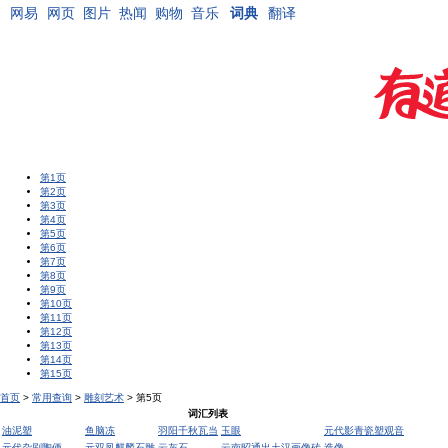
网易
网页
图片
热闻
购物
音乐
词典
翻译
第1页
第2页
第3页
第4页
第5页
第6页
第7页
第8页
第9页
第10页
第11页
第12页
第13页
第14页
第15页
首页
>
常用查询
>
雕刻艺术
> 第5页
词汇列表
油泥塑
鱼脑冻
羽阳千秋瓦当
玉眼
元代影青瓷塑观音
元代杂剧陶俩
元双凤麒麟石雕
云灰石
云南昭通出土汉画像砖
造像