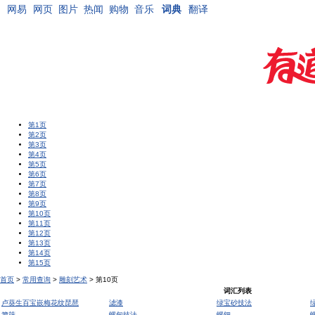
网易
网页
图片
热闻
购物
音乐
词典
翻译
第1页
第2页
第3页
第4页
第5页
第6页
第7页
第8页
第9页
第10页
第11页
第12页
第13页
第14页
第15页
首页
>
常用查询
>
雕刻艺术
> 第10页
词汇列表
卢葵生百宝嵌梅花纹琵琶
滤漆
绿宝砂技法
箩筛
螺甸技法
螺钿