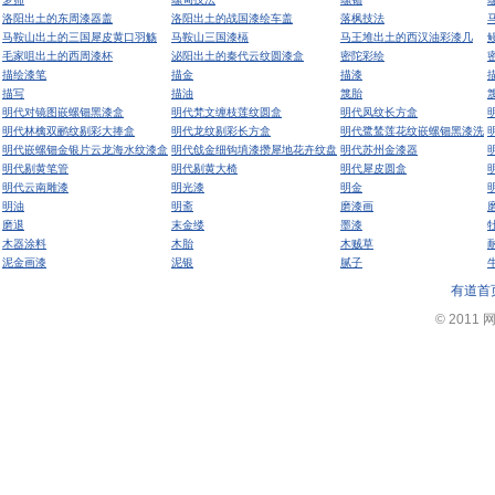
洛阳出土的东周漆器盖
洛阳出土的战国漆绘车盖
落枫技法
马鞍山出土的三国犀皮黄口羽觞
马鞍山三国漆槅
马王堆出土的西汉油彩漆几
毛家咀出土的西周漆杯
泌阳出土的秦代云纹圆漆盒
密陀彩绘
描绘漆笔
描金
描漆
描写
描油
篾胎
明代对镜图嵌螺钿黑漆盒
明代梵文缠枝莲纹圆盒
明代凤纹长方盒
明代林檎双鹂纹剔彩大捧盒
明代龙纹剔彩长方盒
明代鹭鸶莲花纹嵌螺钿黑漆洗
明代嵌螺钿金银片云龙海水纹漆盒
明代戗金细钩填漆攒犀地花卉纹盘
明代苏州金漆器
明代剔黄笔管
明代剔黄大椅
明代犀皮圆盒
明代云南雕漆
明光漆
明金
明油
明斋
磨漆画
磨退
末金缕
墨漆
木器涂料
木胎
木贼草
泥金画漆
泥银
腻子
有道首
© 2011