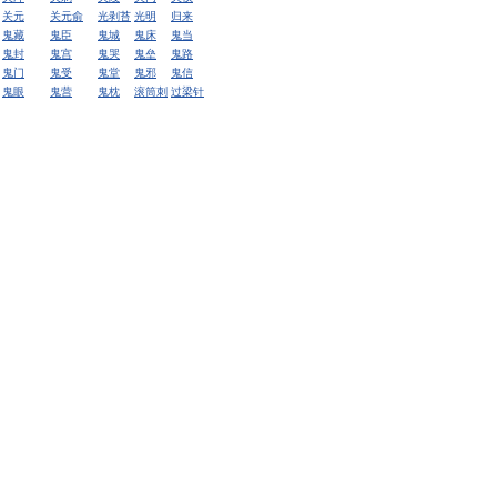
关元
关元俞
光剥苔
光明
归来
鬼藏
鬼臣
鬼城
鬼床
鬼当
鬼封
鬼宫
鬼哭
鬼垒
鬼路
鬼门
鬼受
鬼堂
鬼邪
鬼信
鬼眼
鬼营
鬼枕
滚筒刺
过梁针