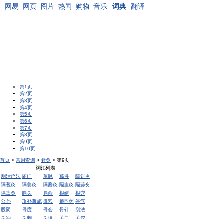
网易
网页
图片
热闻
购物
音乐
词典
翻译
第1页
第2页
第3页
第4页
第5页
第6页
第7页
第8页
第9页
第10页
首页
>
常用查询
>
针灸
> 第9页
词汇列表
割治疗法
阁门
革脉
葛洪
隔饼灸
隔葱灸
隔姜灸
隔酱灸
隔韭灸
隔蒜灸
隔盐灸
膈关
膈俞
根结
根穴
公孙
攻补兼施
孤穴
箍围药
谷气
股阴
骨度
骨会
骨针
刮法
关冲
关刺
关陵
关门
关仪