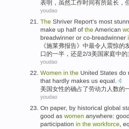
表明
，
虽然
工作
时间
有所延长，
youdao
The
Shriver
Report’s most
stunn
make up
half
of
the
American
wo
breadwinner
or
co-breadwinner
《
施莱弗
报告》中最
令人震惊
的
口的
一半
，还是2/3美国
家庭
中的
youdao
Women
in
the
United States
do
that
hardly
makes
us
equal
.
美国
女性
的确
占了
劳动力
人数的
youdao
On
paper,
by
historical
global
st
good as
women
anywhere
:
goo
participation
in
the
workforce
,
e