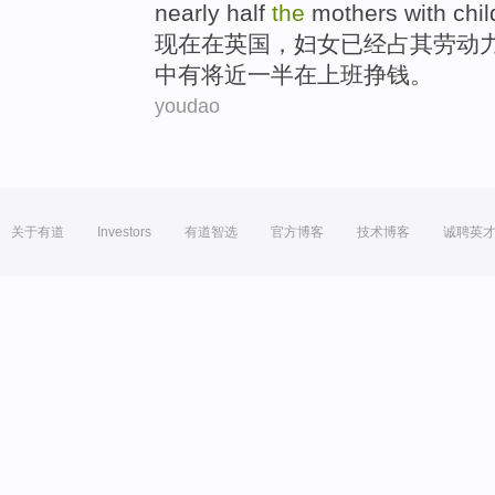
nearly
half
the
mothers
with
chil
现在
在
英国
，
妇女
已经占其
劳动
中有
将近
一半
在
上班
挣钱
。
youdao
关于有道
Investors
有道智选
官方博客
技术博客
诚聘英