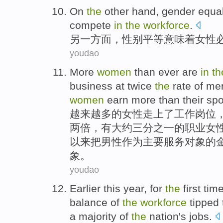
On
the
other
hand,
gender
equal
compete
in
the
workforce
.
另
一方面，
性别
平等
意味着
女性
youdao
More
women
than ever are
in
th
business
at
twice
the
rate
of
me
women
earn
more than
their
sp
越来越多
的
女性
走上
了
工作
岗位
两倍
，有
大约
三分之一的
职业
女
以来把男性作为主要服务对象的
象。
youdao
Earlier
this year
, for
the
first
tim
balance
of
the
workforce
tipped
a
majority
of
the
nation's
jobs
.