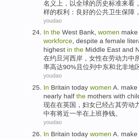
名义上
，
以
全球
的
历史
标准来看
样
的权利：
良好
的
公共
卫生
保障
youdao
In
the
West Bank
,
women
make
workforce
,
despite
a
female lite
highest
in
the
Middle East
and
N
在
约旦河
西岸
，
女性
在
劳动力
中
率
高达90%且
位列
中东
和
北非
地
youdao
In
Britain
today
women
A. make
nearly
half
the
mothers
with
chil
现在
在
英国
，
妇女
已经占其
劳动
中有
将近
一半
在
上班
挣钱
。
youdao
In
Britain
today
women
A. make