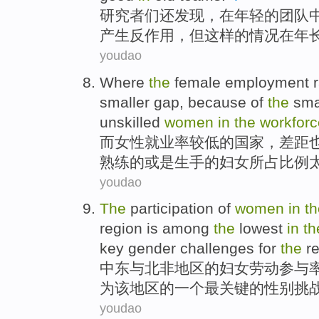
研究者
们
还
发现
，
在
年轻
的
团队
产生
反作用
，但
这样
的情况在
年
youdao
Where
the
female
employment r
smaller
gap
,
because
of
the
sma
unskilled
women
in
the
workforc
而
女性
就业率
较
低
的
国家，
差距
熟练
的
或是
生手
的
妇女
所占比例
youdao
The
participation
of
women
in
th
region
is
among
the
lowest
in
th
key
gender
challenges
for
the
re
中东
与北非
地区
的
妇女
劳动参与
为
该
地区的
一
个最
关键
的
性别
挑
youdao