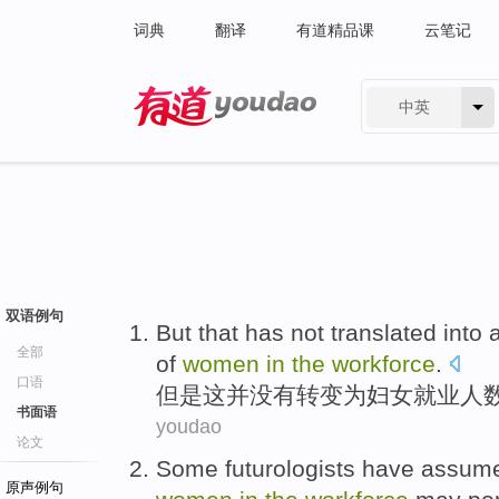
词典
翻译
有道精品课
云笔记
中英
有道 - 网易旗下搜索
双语例句
But
that
has not
translated into
a
全部
of
women
in
the
workforce
.
口语
但是
这
并
没有
转变
为
妇女
就业人
书面语
youdao
论文
Some
futurologists have
assum
原声例句