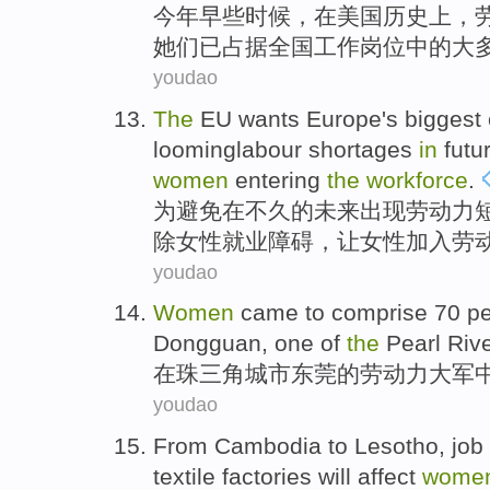
今年
早些时候
，
在
美国
历史上
，
她们
已
占据
全国
工作岗位
中的
大
youdao
The
EU
wants
Europe
's biggest
loominglabour
shortages
in
futu
women
entering
the
workforce
.
为
避免
在
不久的
未来
出现
劳动力
除
女性
就业障碍，让女性
加入
劳
youdao
Women
came to comprise 70 pe
Dongguan
, one of
the
Pearl Riv
在珠三角
城市
东莞
的
劳动力大军
youdao
From
Cambodia
to
Lesotho
,
job
textile
factories
will
affect
wome