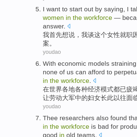
I
want to
start
out by
saying
, I
ta
women
in
the
workforce
—
beca
answer
.
我
首先
想
说
，我
谈
这个
女性
就职
案
。
youdao
With
economic
models
straining
none
of
us
can afford
to perpetu
in
the
workforce
.
在
世界各地
各种
经济
模式
都
已疲
让
劳动大军中的
妇女
长此以往
面
youdao
Thee researchers
also
found
tha
in
the
workforce
is bad
for
produc
good
in
old
teams.