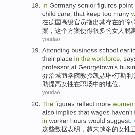
In
Germany
senior
figures
point
child
care,
that
keep
too many
在
德国
高级
官员
指出
其
存在的
障
案，
这个
方案
使得
很多
的
女人
脱
youdao
Attending
business
school
earli
their
place
in
the
workforce
, sa
professor
at Georgetown's
busin
乔治
城
商学院
教授
凯瑟琳
•汀斯利
助
提高
女性
在职场
中的
地位
。
youdao
The
figures
reflect
more
women
also
implies
that
wages
haven't
in
worker
hours
would
suggest
.
这些
数据表明，
越来越多
的
女性