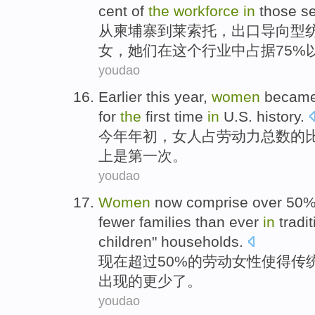
cent
of
the
workforce
in
those
se
从
柬埔寨
到
莱索托
，
出口导向型
女
，她们
在
这个
行业
中
占据
75%
youdao
Earlier this year
,
women
becam
for
the
first
time
in
U.S.
history
.
今年
年初，
女人
占
劳动力
总数
的
上
是
第一
次
。
youdao
Women
now
comprise over
50
fewer
families
than
ever
in
tradi
children
" households.
现在
超过
50%
的
劳动
女性
使得
传
出现的
更少了
。
youdao