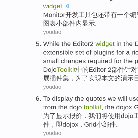
widget
.
Monitor
开发
工具包还
带有
一个
编
图表
小部件
内
显示
。
youdao
While the Editor2
widget
in the
D
extensible
set
of
plugins
for a
ri
small
changes
required
for
the
Dojo
Toolkit
中的Editor 2
部件
针对
展
插件
集
，
为了
实现
本文
的演示
youdao
To
display the
quotes
we
will
us
from
the
dojo
toolkit
,
the dojox.G
为了
显示
报价
，
我们
将
使用
dojo
件，
即
dojox . Grid小部件。
youdao