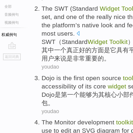
全部
The SWT
(
Standard
Widget
Tool
音频例句
set
, and
one
of the
really
nice
t
视频例句
the
platform
’s
native
look and fe
most
users
.
权威例句
SWT
（
Standard
Widget
Toolkit
其中
一个
真正
好的
方面
是
它
具有
go
返回词典
用户来说是
非常
重要
的。
top
youdao
Dojo
is
the first
open source
tool
accessibility
of
its
core
widget
s
Dojo
是
第一
个
能够
为
其
核心
小部
包
。
youdao
The Monitor
development
toolkit
use
to
edit
an SVG
diagram
for