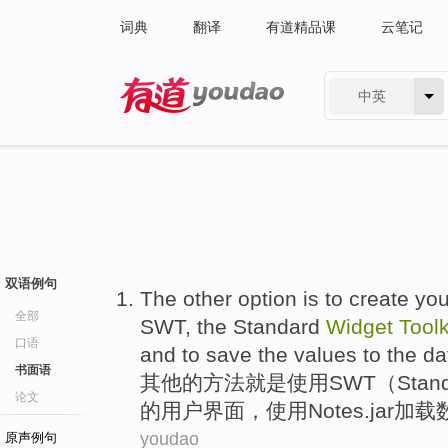
词典
翻译
有道精品课
云笔记
中英
有道 - 网易旗下搜索
双语例句
The
other
option
is
to
create
you
全部
SWT
,
the Standard
Widget
Toolk
口语
and
to
save
the values
to
the d
书面语
其他
的
方法
就是
使用
SWT
（
Stan
论文
的
用户
界面
，
使用
Notes
.jar
加载
youdao
原声例句