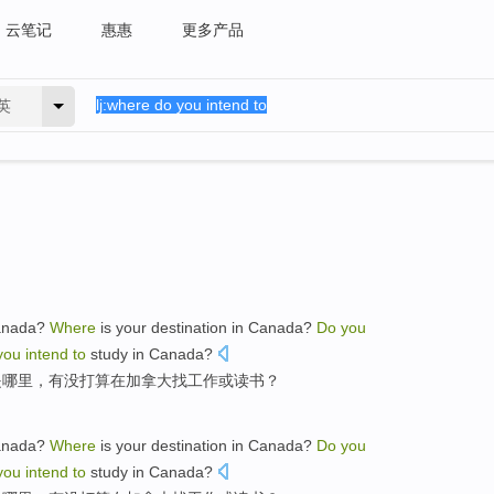
云笔记
惠惠
更多产品
英
nada
?
Where
is your
destination
in
Canada?
Do
you
you
intend
to
study
in Canada?
是
哪里
，有没
打算
在
加拿大
找
工作
或
读书
？
nada
?
Where
is your
destination
in
Canada?
Do
you
you
intend
to
study
in Canada?