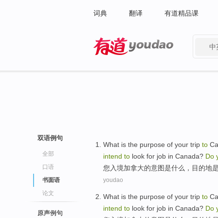
词典
翻译
有道精品课
中
有道 - 网易旗下搜索
双语例句
What
is
the
purpose
of
your
trip
to
Ca
全部
intend
to
look for
job
in Canada?
Do
口语
您
入境
加拿大
的
意图
是
什么
，
目的地
书面语
youdao
论文
What
is
the
purpose
of
your
trip
to
Ca
intend
to
look for
job
in Canada?
Do
原声例句