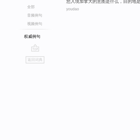
您
入境
加拿大
的
意图
是
什么
，
目的地
全部
youdao
音频例句
视频例句
权威例句
go
返回词典
top