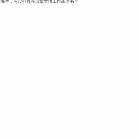
是
哪里
，有没
打算
在
加拿大
找
工作
或
读书
？