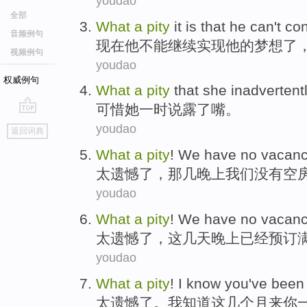
youdao
全部
W
hat
a
pity
it is that he can't c
音频例句
现
在他不能继续实现他的梦想了
视频例句
youdao
权威例句
What
a
pity
that
she
inadvertent
可惜
她
一时
说露了嘴。
go
youdao
返回词典
top
What
a
pity
!
We
have no
vacanc
太遗憾
了，那
几晚上
我们
没有
空
youdao
What
a
pity
! We
have
no vacanc
太遗憾了，
这
几天晚上
已经
预订
youdao
What
a
pity
!
I
know
you
've been
太
遗憾
了。
我
知道
这
几个月来
你