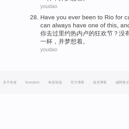
youdao
Have
you
ever
been
to
Rio
for c
can
always
have
one of
this
,
an
你
去过
里约热内卢
的
狂欢节
？
没
一杯
，
并
梦想
着。
youdao
关于有道
Investors
有道智选
官方博客
技术博客
诚聘英