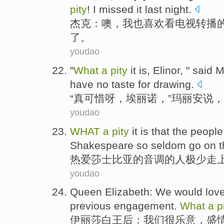
pity
!
I
missed
it last night.
杰克
：
噢
，
我
也喜欢
看
电视
转播
了。
youdao
"
What
a
pity
it is,
Elinor
, "
said
M
have no
taste for
drawing
.
“真
可惜
呀，
埃丽诺
，”
玛丽安
说
，
youdao
WHAT
a
pity
it is that
the
people
Shakespeare
so seldom
go on
t
热爱
莎士比亚
的
音调
的
人
极少
走
youdao
Queen Elizabeth
:
We
would love
previous
engagement.
What
a
p
伊丽莎白
王后：
我们
很
乐意
，
盛