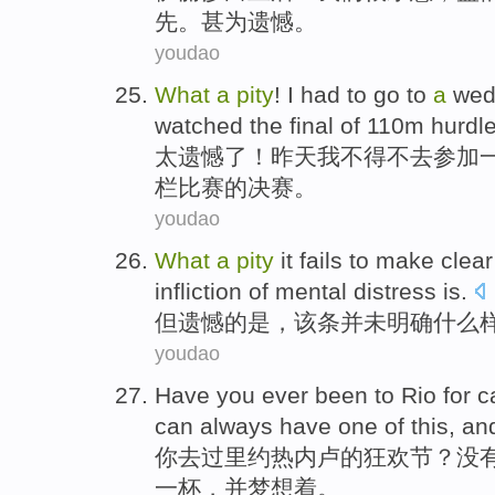
先。甚为遗憾。
youdao
What
a
pity
!
I
had to
go
to
a
wed
watched the
final
of
110
m
hurdl
太遗憾了！
昨天
我
不得不
去
参加
栏比赛
的
决赛
。
youdao
What
a
pity
it fails to
make clear
infliction
of
mental
distress
is.
但
遗憾
的
是，
该条
并未
明确
什么
youdao
Have
you
ever
been
to
Rio
for c
can
always
have
one of
this
,
an
你
去过
里约热内卢
的
狂欢节
？
没
一杯
，
并
梦想
着。