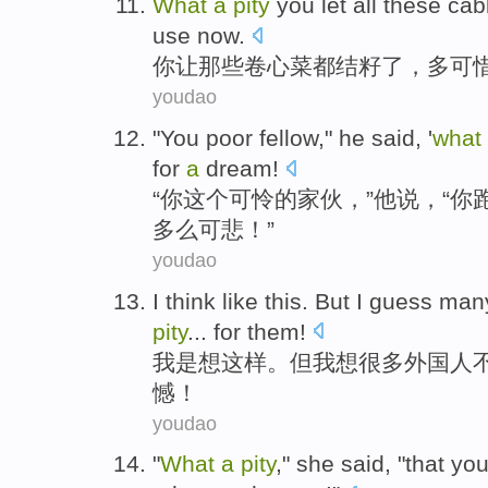
What
a
pity
you
let
all these
cab
use
now
.
你
让
那些
卷心菜都
结
籽了，多
可
youdao
"
You
poor
fellow
,"
he
said
, '
what
for
a
dream
!
“
你
这个可怜
的家伙
，”
他
说
，“你
多么
可悲
！”
youdao
I
think
like
this
.
But
I
guess
man
pity
... for them!
我
是
想
这样
。
但
我
想
很多
外国人
憾！
youdao
"
What
a
pity
,"
she
said
, "that
yo