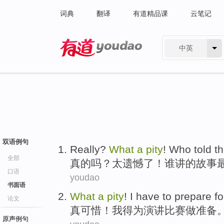
词典
翻译
有道精品课
云笔记
中英
有道 - 网易旗下搜索
双语例句
R
eally?
What
a
pity
! Who told th
全部
真
的吗？太遗憾了！谁讲的故事
口语
youdao
书面语
W
hat
a
pity
! I have to prepare f
论文
真
可惜！我得为演讲比赛做准备
原声例句