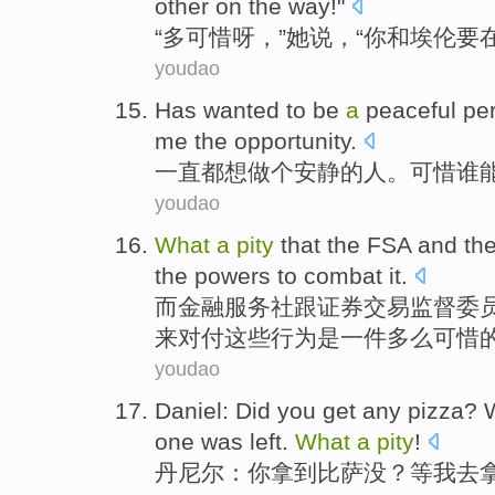
other
on
the way
!"
“
多
可惜
呀，”
她
说
，“
你
和
埃伦
要
youdao
Has
wanted to
be
a
peaceful
pe
me
the
opportunity
.
一直都
想
做
个
安静
的
人
。
可惜
谁
youdao
What
a
pity
that the
FSA
and
th
the
powers
to
combat
it
.
而金融
服务社
跟证券交易监督
委
来
对付这些行为是
一
件多么可惜
youdao
Daniel
: Did
you
get
any
pizza
?
one
was
left
.
What
a
pity
!
丹尼尔
：
你
拿到
比萨没
？
等
我
去