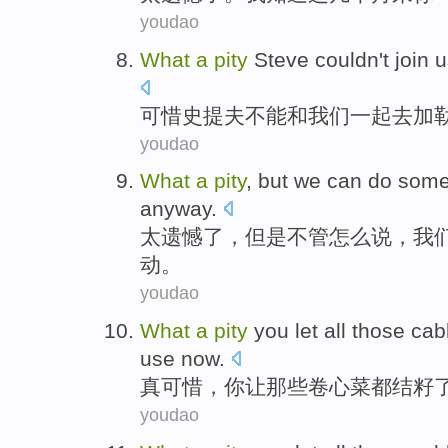
youdao
What
a
pity
Steve
couldn't
join
u
可惜
史提夫
不能
和
我们
一起
去
加
youdao
What
a
pity
,
but
we
can
do
som
anyway
.
太遗憾
了
，
但是
不管怎么说，
我
动
。
youdao
What
a
pity
you
let
all those
cab
use now.
真
可惜
，
你
让
那些
卷心菜都结籽
youdao