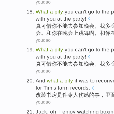
youdao
What
a
pity
you
can't
go to
the
p
with
you
at the
party
!
真
可惜
你
不能
去
参加
晚会
。
我
多
会。
和
你
在
晚会上
跳舞
啊。和你
youdao
What
a
pity
you
can't
go to
the
p
with
you
at
the party!
真
可惜
你
不能
去
参加
晚会
。
我
多
youdao
And
what
a
pity
it
was
to
reconve
for
Tim
's
farm
records
.
改装
书房
是
件令人伤感的
事
，里
youdao
Jack
:
oh
,
I
enjoy
watching
boxi