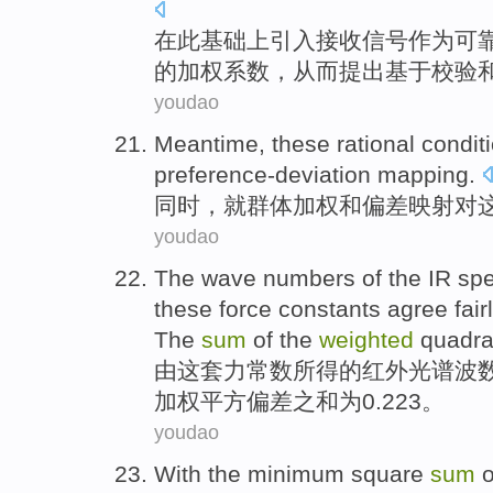
在此
基础
上
引入
接收
信号
作为
可
的
加权
系数
，
从而
提出基于
校验
youdao
Meantime
,
these
rational
condit
preference-deviation
mapping
.
同时
，就群体
加权
和偏差映射对
youdao
The
wave
numbers
of
the
IR
spe
these
force
constants
agree
fair
The
sum
of the
weighted
quadra
由这套
力
常数
所得
的
红外
光谱
波
加权
平方
偏差
之和
为0.223。
youdao
With
the
minimum
square
sum
o