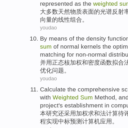
represented as the
weighted
su
大多数
天然物质
表面
的
光谱
反射
向量
的
线性
组合
。
youdao
By means of the
density
functio
sum
of
normal
kernels
the
optim
matching
for
non-normal
distrib
并用正
态
核
加权
和
密度
函数
拟
合
优化
问题
。
youdao
Calculate
the
comprehensive
sc
with
Weighted
Sum
Method
,
an
project's establishment in
compu
本
研究还
采用
加权
求和
法
计算
待
程
实现
中标预测
计算机
应用。