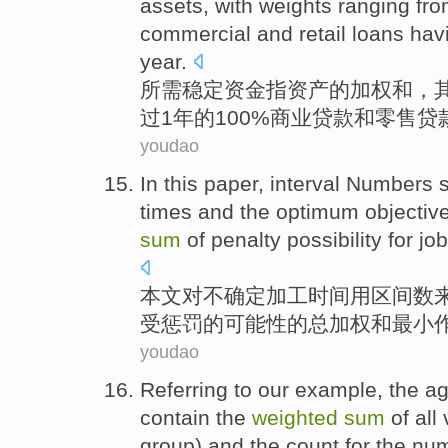
assets
, with
weights
ranging
fr
commercial
and
retail
loans
hav
year
.
所需
稳定
资金
指
资产
的
加权
和
，
过
1
年的100%
商业
贷款
和
零售
贷
youdao
In this paper
,
interval
Numbers
s
times
and
the
optimum
objectiv
sum
of
penalty
possibility
for jo
本文
对
不确定
加工
时间
用区间
数
受
惩罚
的
可能性
的
总
加权
和
最小
youdao
Referring to
our example
, the
ag
contain
the
weighted
sum
of
all
group
) and the count for
the
nu