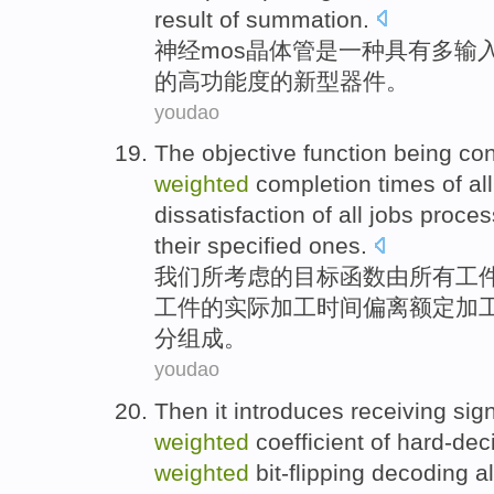
result
of
summation
.
神经
mos
晶体管
是
一种
具有
多
输
的
高功能度
的新型
器件
。
youdao
The
objective
function
being
con
weighted
completion
times
of
all
dissatisfaction
of all jobs
proces
their specified ones.
我们所
考虑
的
目标
函数
由
所有
工
工件的实际
加工
时间
偏离
额定加
分组成。
youdao
Then
it
introduces
receiving
sig
weighted
coefficient
of
hard-dec
weighted
bit-flipping
decoding
a