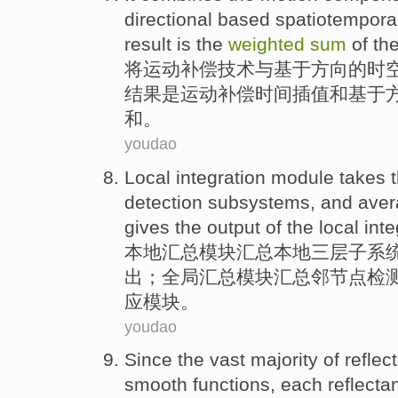
directional
based
spatiotempora
result
is
the
weighted
sum
of
th
将
运动
补偿
技术
与
基于
方向
的
时
结果
是
运动补偿时间插值
和
基于
和。
youdao
Local
integration
module
takes 
detection
subsystems
,
and
aver
gives the
output
of the local inte
本地
汇总
模块
汇总本地
三
层子
系
出
；全局汇总模块汇总邻节点检
应模块。
youdao
Since the vast
majority
of
reflec
smooth
functions, each
reflecta