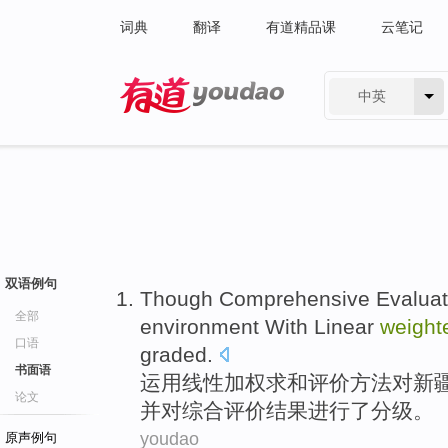
词典
翻译
有道精品课
云笔记
中英
有道 - 网易旗下搜索
双语例句
Though
Comprehensive
Evaluat
全部
environment
With
Linear
weight
口语
graded
.
书面语
运用
线性
加权
求和
评价
方法对
新
论文
并
对
综合评价
结果
进行了分级。
youdao
原声例句