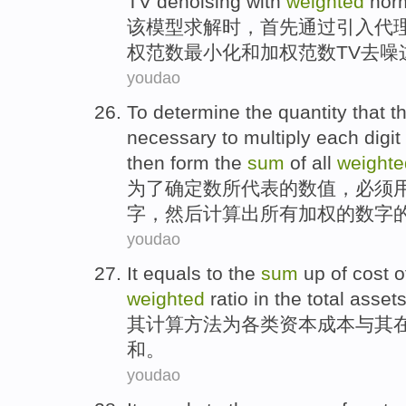
TV
denoising
with
weighted
nor
该模型
求解
时，首先
通过
引入代
权
范
数
最小化
和
加权范数
TV
去
噪
youdao
To
determine
the quantity that t
necessary to
multiply
each
digit
then
form the
sum
of
all
weighte
为了
确定
数
所代表
的
数值，
必须
字
，
然后
计算出
所有
加权
的数字
youdao
It equals
to
the
sum
up
of
cost
o
weighted
ratio
in
the
total
assets
其
计算方法
为
各类
资本
成本
与其
和
。
youdao