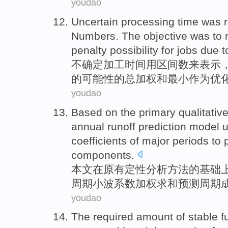
youdao
Uncertain
processing
time
was
Numbers
. The
objective
was to
penalty
possibility
for
jobs due t
不确定
加工
时间
用
区间
数
来表示
的
可能性
的总
加权
和
最小
作为
优
youdao
Based
on
the primary qualitativ
annual runoff
prediction
model
coefficients
of
major
periods
to
components
.
本文
在
原有
定性分析
方法
的
基础
周期
小波
系数
加权
求和
预测
周期
youdao
The required amount
of
stable
f