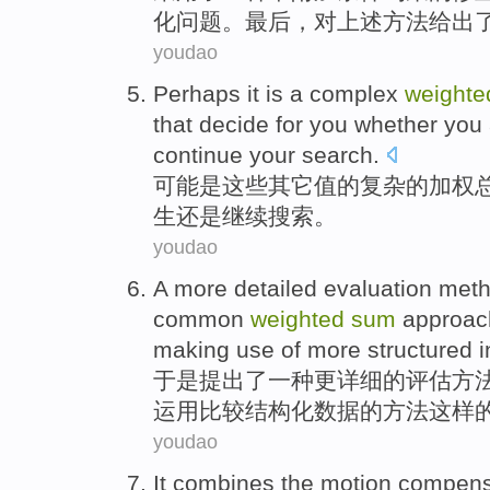
化
问题
。最后，对上述方法给出
youdao
Perhaps it
is
a
complex
weighte
that decide
for
you
whether
you
continue
your
search
.
可能
是
这些
其它
值
的
复杂
的
加权
生
还是
继续
搜索
。
youdao
A
more
detailed
evaluation
met
common
weighted
sum
approac
making use
of
more
structured
i
于是
提出了
一种
更
详细
的
评估
方
运用
比较
结构化
数据
的方法这样
youdao
It combines
the
motion
compens