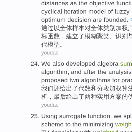
distances
as
the
objective
funct
cyclical
iteration
model
of
fuzzy
optimum
decision
are
founded
.
通过以
全体样本
对
全体类别
加权
标
函数
，
建立了
模糊
聚类
、
识别
代
模型
。
youdao
We
also
developed
algebra
su
algorithm
, and
after
the
analysis
proposed
two
algorithms
for
prac
我们
还给
出了
代数
和
分段
加权
算
析
，
最后
给出了
两种
实用
方案的
youdao
Using surrogate
function
, we spl
scheme to the minimizing
weigh