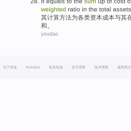
It equals
to
the
sum
up
of
cost
o
weighted
ratio
in
the
total
assets
其
计算方法
为
各类
资本
成本
与其
和
。
youdao
关于有道
Investors
有道智选
官方博客
技术博客
诚聘英