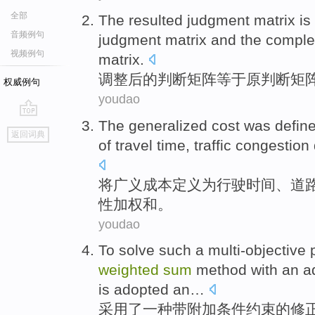
全部
The resulted
judgment
matrix
is
音频例句
judgment matrix
and
the
comple
视频例句
matrix.
调整后
的
判断
矩阵
等于
原
判断矩
权威例句
youdao
The
generalized
cost
was
defin
go
返回词典
top
of
travel
time
,
traffic
congestion
将
广义
成本
定义
为
行驶
时间
、
道
性
加权
和。
youdao
To
solve
such
a
multi-objective
weighted
sum
method
with
an a
is
adopted
an…
采用
了
一种
带
附加
条件
约束的
修