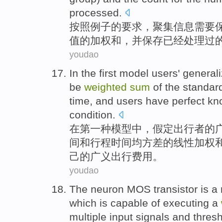
processed
.
按照
例子
的
要求，
聚集
信息
需要
值
的
加权
和，并保存
已经
处理过
youdao
In
the first
model
users'
general
be
weighted
sum
of
the
standard
time
,
and
users have perfect k
condition.
在
第一
种
模型
中，
假定
出行者
的
间
和
行程时间均
方差
的线性
加权
己的广义出行费用。
youdao
The neuron
MOS
transistor
is
a
which
is capable
of
executing a
multiple
input
signals
and
thres