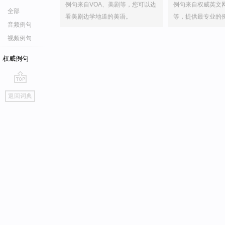
例句来自VOA、美剧等，您可以边
例句来自权威英文
全部
看美剧边学地道的美语。
等，提供最专业的
音频例句
视频例句
权威例句
go
返回词典
top