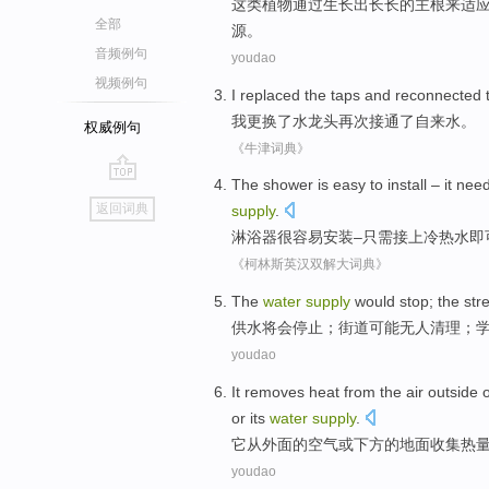
这
类植物
通过
生长
出
长长的
主根
来
适
全部
源
。
音频例句
youdao
视频例句
I
replaced
the
taps
and reconnected
我
更换
了
水龙头
再次
接通了自来水。
权威例句
《牛津词典》
The shower
is easy
to
install
–
it nee
go
返回词典
supply
.
top
淋浴
器
很
容易
安装
–
只需
接上冷热水即
《柯林斯英汉双解大词典》
The
water
supply
would
stop
;
the str
供水
将
会
停止
；
街道
可能
无人
清理；
youdao
It
removes
heat
from
the
air
outside
or
its
water
supply
.
它
从
外面
的
空气
或
下方
的
地面
收集
热
youdao