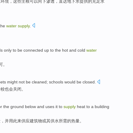
应
环境
，这些主根可以
向下
渗透
，直达地下水
提供
的
充足水
the
water
supply
.
ds only
to be
connected up to the
hot and cold
water
可。
eets
might
not be cleaned
;
schools
would
be
closed
.
学校
也会关闭。
or
the ground
below
and
uses
it
to
supply
heat to a
building
量
，
并用
此
来
供应
建筑物
或
其
供水
所需的热量。