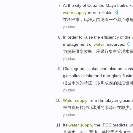
At
the
city
of
Coba
the Maya
built
dik
water
supply
more
reliable
.
在
科巴
市
，玛雅人
围绕着
一个
湖泊
修
youdao
In order to
raise
the
efficiency
of
the
management
of
water
resources
.
为
提高
供水
效率
，
应
采取
集中
管理
水
youdao
Glaciogenetic
lakes
can also
be
class
glaciofluvial
lake
and
non-glaciofluvia
根据
水源
的
特征
，
冰川
成因的
湖泊
也
youdao
Water
supply
from
Himalayan
glacier
来自
喜马拉雅山
冰川
的
水源
正在
减少
youdao
Its
water
supply
, the
IPCC
predicts
,
wi
其
供水
，
IPCC
预测
，
将
比
需求
少30%