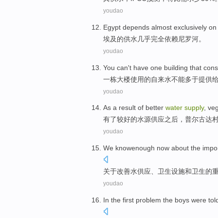
youdao
Egypt
depends
almost
exclusively
o
埃及
的
供水
几乎
完全
依赖
尼罗河
。
youdao
You can't
have
one
building
that co
一
栋大楼
使用
的
自来水
不能
多于
提供
youdao
As a
result of better
water
supply
,
veg
有
了
较
好的
水源
供应
之后，普尔古达
youdao
We
knowenough
now
about
the
impo
关于
改善
水
供应
、
卫生
设施和卫生
的
youdao
In
the first
problem
the
boys
were
tol