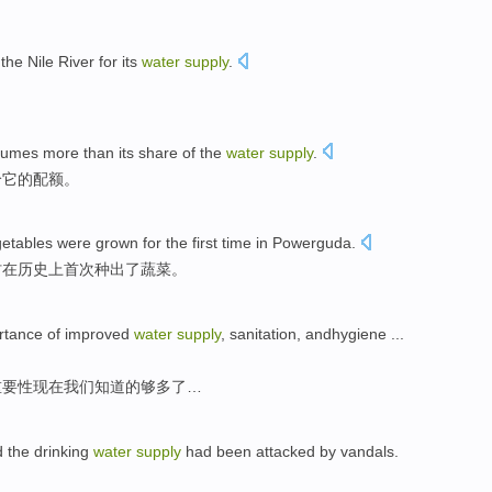
n
the Nile River for its
water
supply
.
nsumes
more than
its
share
of
the
water
supply
.
给
它
的
配额。
etables were grown
for the first time
in
Powerguda
.
村在历史上首次种出了
蔬菜
。
rtance
of
improved
water
supply
,
sanitation
, andhygiene ...
重要性
现在
我们
知道
的
够多了…
d
the
drinking
water
supply
had been
attacked
by vandals
.