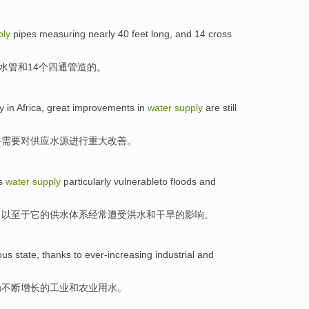
ply
pipes
measuring
nearly
40
feet
long
,
and
14
cross
水管
和
14个
四通
管造的。
y in
Africa
,
great
improvements
in
water
supply
are still
将需要对
供应
水源
进行
重大
改善
。
s
water
supply
particularly vulnerableto
floods
and
，以至于
它
的
供水
体系经常遭受
洪水
和
干旱
的影响。
ous
state, thanks
to ever-increasing
industrial
and
为
不断
增长的
工业
和
农业
用水。