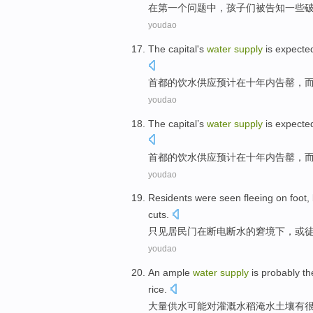
在
第一
个
问题
中，
孩子们
被
告知
一些
youdao
The capital
's
water
supply
is expecte
首都
的
饮水
供应
预计
在
十
年内
告罄，
youdao
The capital
’s
water
supply
is expecte
首都
的
饮水
供应
预计
在
十
年内
告罄，
youdao
Residents
were seen fleeing
on foot
,
cuts.
只见居民
门
在
断电
断水的窘境下，或
youdao
An ample
water
supply
is probably
th
rice
.
大量
供水
可能
对
灌溉
水稻
淹水
土壤
有