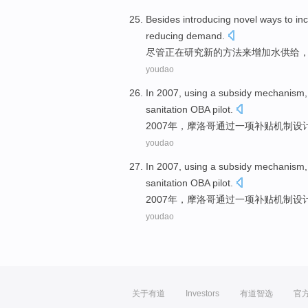
Besides
introducing
novel
ways
to
inc
reducing
demand
.
尽管
正在研究
新的
方法
来
增加
水
供给
youdao
In 2007,
using
a
subsidy
mechanism
sanitation
OBA pilot
.
2007年，
摩洛哥
通过
一
项
补贴
机制
设
youdao
In 2007,
using
a
subsidy
mechanism
sanitation
OBA pilot
.
2007年，
摩洛哥
通过
一
项
补贴
机制
设
youdao
关于有道
Investors
有道智选
官