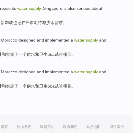
rease its
water
supply
,
Singapore
is also
serious
about
，
新加坡
也
还在
严肃
对待减少水需求。
,
Morocco
designed
and
implemented
a
water
supply
and
计
和
实施了
一个
供水
和
卫生
oba
试验项目。
,
Morocco
designed
and
implemented
a
water
supply
and
计
和
实施了
一个
供水
和
卫生
oba
试验项目。
方博客
技术博客
诚聘英才
联系我们
站点地图
网络举报