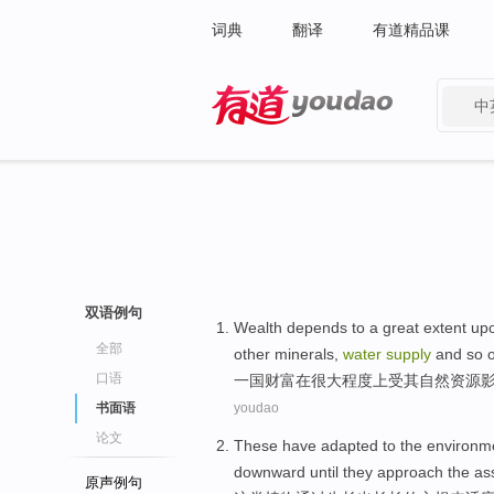
词典
翻译
有道精品课
中
有道 - 网易旗下搜索
双语例句
Wealth
depends
to
a great
extent
upo
全部
other
minerals
,
water
supply
and
so 
口语
一国财富
在
很大
程度
上受其
自然
资源
书面语
youdao
论文
These
have adapted
to the
environm
downward
until they approach
the
as
原声例句