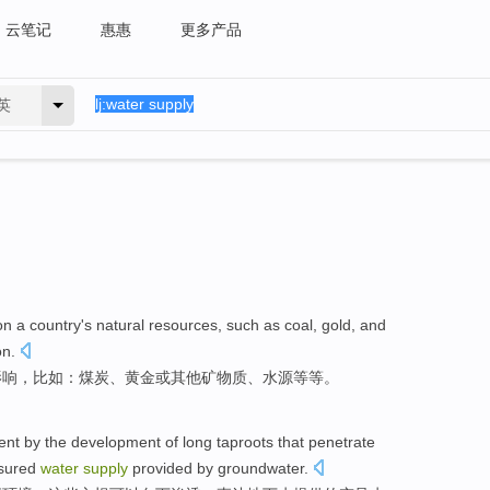
云笔记
惠惠
更多产品
英
n a country's
natural
resources
,
such as
coal
,
gold
,
and
on
.
影响，
比如
：
煤炭
、
黄金
或
其他
矿物质
、
水源
等等
。
ent
by
the
development
of
long taproots
that
penetrate
sured
water
supply
provided
by groundwater
.