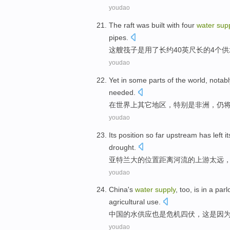
youdao
The
raft was built
with
four
water
sup
pipes
.
这
艘
筏子
是用了长
约
40
英尺
长的
4个
供
youdao
Yet
in
some
parts
of
the world
,
notabl
needed
.
在
世界
上
其它
地区
，
特别是
非洲
，
仍
youdao
Its
position
so far
upstream has
left
it
drought
.
亚特兰大的
位置
距离河流的
上游
太远
youdao
China
's
water
supply
,
too
, is in a
parl
agricultural
use.
中国
的
水
供应
也是
危机四伏
，这是因
youdao