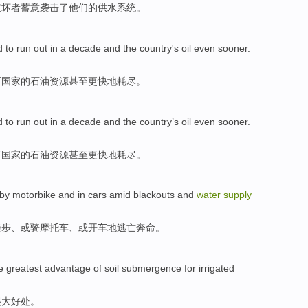
破坏者
蓄意
袭击了
他们的
供水
系统。
d to
run out
in
a decade
and the
country
's
oil
even
sooner
.
而
国家
的
石油资源
甚至
更快地耗尽。
d to
run out
in
a decade
and the
country
’s
oil
even
sooner
.
而
国家
的
石油资源
甚至
更快地耗尽。
by motorbike
and
in
cars
amid
blackouts
and
water
supply
徒步
、或
骑
摩托车、或
开车
地
逃亡
奔命。
e
greatest
advantage
of soil
submergence
for
irrigated
很大
好处
。