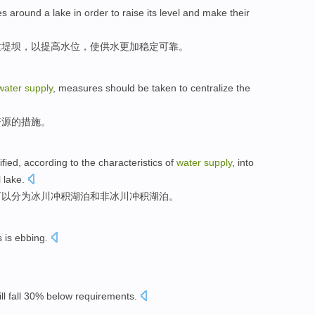
es
around
a
lake
in order to
raise
its level
and
make
their
建
堤坝
，
以
提高
水位
，
使
供水
更加
稳定可靠。
water
supply
,
measures
should be
taken to
centralize
the
资源
的
措施
。
ified
,
according
to the
characteristics
of
water
supply
, into
l
lake.
可以
分为
冰川
冲积
湖泊
和
非冰川
冲积
湖泊。
s
is ebbing
.
。
ll
fall 30% below
requirements
.
。